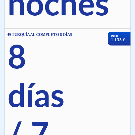
noches
TURQUÍA AL COMPLETO 8 DÍAS
Desde
1.133 €
8
días