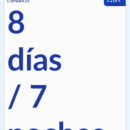
1.218 €
CAPADOCIA
8
días
/ 7