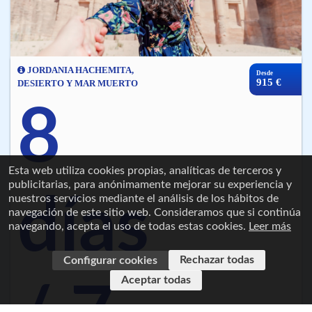
JORDANIA HACHEMITA,
Desde
915 €
DESIERTO Y MAR MUERTO
8
Esta web utiliza cookies propias, analíticas de terceros y
publicitarias, para anónimamente mejorar su experiencia y
días
nuestros servicios mediante el análisis de los hábitos de
navegación de este sitio web. Consideramos que si continúa
navegando, acepta el uso de todas estas cookies.
Leer más
Rechazar todas
Configurar cookies
Aceptar todas