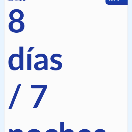
8
días
/ 7