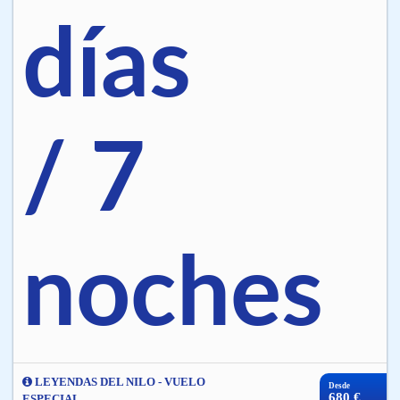
días
/ 7
noches
LEYENDAS DEL NILO - VUELO
Desde
680 €
ESPECIAL