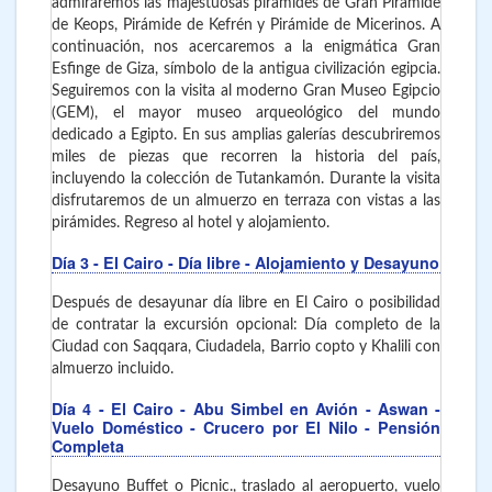
admiraremos las majestuosas pirámides de Gran Pirámide
de Keops, Pirámide de Kefrén y Pirámide de Micerinos. A
continuación, nos acercaremos a la enigmática Gran
Esfinge de Giza, símbolo de la antigua civilización egipcia.
Seguiremos con la visita al moderno Gran Museo Egipcio
(GEM), el mayor museo arqueológico del mundo
dedicado a Egipto. En sus amplias galerías descubriremos
miles de piezas que recorren la historia del país,
incluyendo la colección de Tutankamón. Durante la visita
disfrutaremos de un almuerzo en terraza con vistas a las
pirámides. Regreso al hotel y alojamiento.
Día 3
- El Cairo
- Día libre - Alojamiento y Desayuno
Después de desayunar día libre en El Cairo o posibilidad
de contratar la excursión opcional: Día completo de la
Ciudad con Saqqara, Ciudadela, Barrio copto y Khalili con
almuerzo incluido.
Día 4
- El Cairo - Abu Simbel en Avión - Aswan -
Vuelo Doméstico - Crucero por El Nilo - Pensión
Completa
Desayuno Buffet o Picnic., traslado al aeropuerto, vuelo