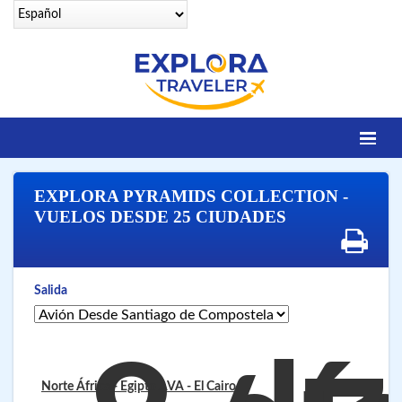
Identifícate
EXPLORA PYRAMIDS COLLECTION -
DESTINOS
VUELOS DESDE 25 CIUDADES
Contacto
OFERTAS SENIORS
Salida
EGIPTO LEGENDARIO
EGIPTO LUXURY
VUELOS 25 CIUDADES
Norte África - Egipto AVA
- El Cairo
VUELOS A SHARM