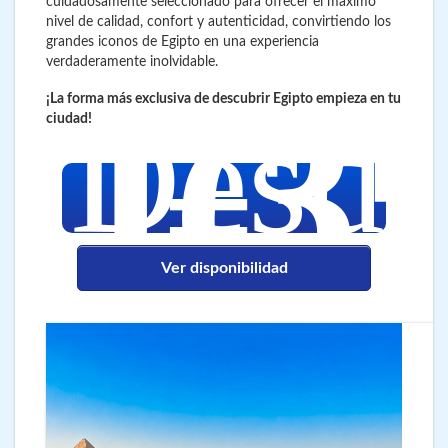
cuidadosamente seleccionado para ofrecer el máximo
nivel de calidad, confort y autenticidad, convirtiendo los
grandes iconos de Egipto en una experiencia
verdaderamente inolvidable.
1.3
€
¡La forma más exclusiva de descubrir Egipto empieza en tu
Desd
ciudad!
Ver disponibilidad