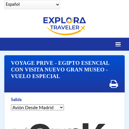
Identifícate
VOYAGE PRIVE - EGIPTO ESENCIAL
DESTINOS
CON VISITA NUEVO GRAN MUSEO -
VUELO ESPECIAL
Contacto
OFERTAS SENIORS
EGIPTO LEGENDARIO
Salida
EGIPTO LUXURY
VUELOS 25 CIUDADES
VUELOS A SHARM