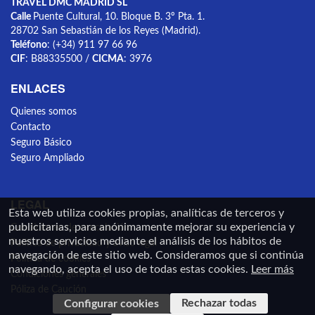
TRAVEL DMC MADRID SL
Calle
Puente Cultural, 10. Bloque B. 3º Pta. 1.
28702 San Sebastián de los Reyes (Madrid).
Teléfono
: (+34) 911 97 66 96
CIF
: B88335500 /
CICMA
: 3976
ENLACES
Quienes somos
Contacto
Seguro Básico
Seguro Ampliado
LEGAL
Esta web utiliza cookies propias, analíticas de terceros y
publicitarias, para anónimamente mejorar su experiencia y
Condiciones de cancelación
nuestros servicios mediante el análisis de los hábitos de
Política de privacidad y aviso legal
navegación de este sitio web. Consideramos que si continúa
Política de cookies
navegando, acepta el uso de todas estas cookies.
Leer más
Condiciones generales
Póliza de Caución
Rechazar todas
Configurar cookies