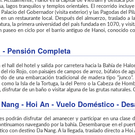
. Actualmente, Hanoi es la capital de Vietnam y destaca por 
a, lagos tranquilos y templos orientales. El recorrido incluy
 Palacio del Gobernador (visita exterior) y las Pagodas del Pi
 en un restaurante local. Después del almuerzo, traslado a
ratura, la primera universidad del país fundada en 1070, y vis
n paseo en ciclo por el barrio antiguo de Hanoi, conocido com
g
- Pensión Completa
l hall del hotel y salida por carretera hacia la Bahía de Ha
el río Rojo, con paisajes de campos de arroz, búfalos de agua
do de una embarcación tradicional de madera tipo “junco”.
 como la Isla de la Tortuga, la del Perro o la Cabeza de Hombr
, disfrutar de un baño o visitar alguna de las grutas naturales
a Nang - Hoi An - Vuelo Doméstico - De
podrán disfrutar del amanecer y participar en una clase de
ontinuamos navegando por la bahía. Desembarque en el puerto 
o con destino Da Nang. A la llegada, traslado directo a Hoi A