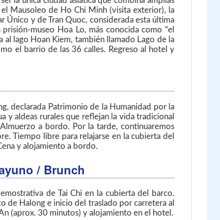
ser la única ciudad asiática que combina amplias
e el Mausoleo de Ho Chi Minh (visita exterior), la
lar Único y de Tran Quoc, considerada esta última
 la prisión-museo Hoa Lo, más conocida como “el
ita al lago Hoan Kiem, también llamado Lago de la
o el barrio de las 36 calles. Regreso al hotel y
long, declarada Patrimonio de la Humanidad por la
 y aldeas rurales que reflejan la vida tradicional
 Almuerzo a bordo. Por la tarde, continuaremos
e. Tiempo libre para relajarse en la cubierta del
. Cena y alojamiento a bordo.
sayuno / Brunch
mostrativa de Tai Chi en la cubierta del barco.
de Halong e inicio del traslado por carretera al
n (aprox. 30 minutos) y alojamiento en el hotel.