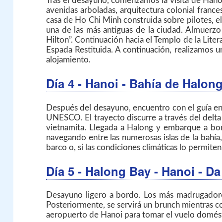
Tras el desayuno, comenzamos la visita de Hanoi
avenidas arboladas, arquitectura colonial frances
casa de Ho Chi Minh construida sobre pilotes, el
una de las más antiguas de la ciudad. Almuerzo
Hilton”. Continuación hacia el Templo de la Lite
Espada Restituida. A continuación, realizamos u
alojamiento.
Día 4
- Hanoi - Bahía de Halon
Después del desayuno, encuentro con el guía en e
UNESCO. El trayecto discurre a través del delta d
vietnamita. Llegada a Halong y embarque a bor
navegando entre las numerosas islas de la bahía,
barco o, si las condiciones climáticas lo permiten
Día 5
- Halong Bay - Hanoi - D
Desayuno ligero a bordo. Los más madrugadores 
Posteriormente, se servirá un brunch mientras c
aeropuerto de Hanoi para tomar el vuelo doméstic