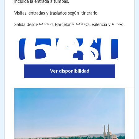
incluida la entrada a tumbas.
680
Visitas, entradas y traslados según itinerario.
€
Desd
Salida desde Madrid, Barcelona, Málaga, Valencia y Bilbao.
Ver disponibilidad