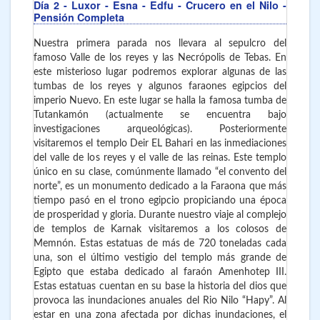
Día 2
- Luxor - Esna - Edfu - Crucero en el Nilo -
Pensión Completa
Nuestra primera parada nos llevara al sepulcro del
famoso Valle de los reyes y las Necrópolis de Tebas. En
este misterioso lugar podremos explorar algunas de las
tumbas de los reyes y algunos faraones egipcios del
imperio Nuevo. En este lugar se halla la famosa tumba de
Tutankamón (actualmente se encuentra bajo
investigaciones arqueológicas). Posteriormente
visitaremos el templo Deir EL Bahari en las inmediaciones
del valle de los reyes y el valle de las reinas. Este templo
único en su clase, comúnmente llamado “el convento del
norte”, es un monumento dedicado a la Faraona que más
tiempo pasó en el trono egipcio propiciando una época
de prosperidad y gloria. Durante nuestro viaje al complejo
de templos de Karnak visitaremos a los colosos de
Memnón. Estas estatuas de más de 720 toneladas cada
una, son el último vestigio del templo más grande de
Egipto que estaba dedicado al faraón Amenhotep III.
Estas estatuas cuentan en su base la historia del dios que
provoca las inundaciones anuales del Rio Nilo “Hapy”. Al
estar en una zona afectada por dichas inundaciones, el