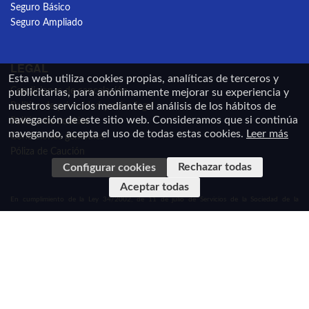
Seguro Básico
Seguro Ampliado
LEGAL
Esta web utiliza cookies propias, analíticas de terceros y
Condiciones de cancelación
publicitarias, para anónimamente mejorar su experiencia y
nuestros servicios mediante el análisis de los hábitos de
Política de privacidad y aviso legal
navegación de este sitio web. Consideramos que si continúa
Política de cookies
navegando, acepta el uso de todas estas cookies.
Leer más
Condiciones generales
Póliza de Caución
Rechazar todas
Configurar cookies
Aceptar todas
En cumplimiento de la Ley 34/2002, de 11 de julio de Servicios de la Sociedad de la
Información y de Comercio Electrónico de España y el Real Decreto-Ley 23/2018, de 21 de
diciembre, de transposición de directivas en materia