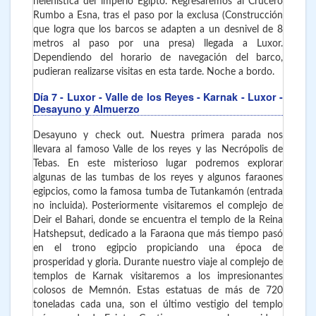
helenística del imperio Egipto. Regresaremos al Crucero
Rumbo a Esna, tras el paso por la exclusa (Construcción
que logra que los barcos se adapten a un desnivel de 8
metros al paso por una presa) llegada a Luxor.
Dependiendo del horario de navegación del barco,
pudieran realizarse visitas en esta tarde. Noche a bordo.
Día 7
- Luxor - Valle de los Reyes - Karnak - Luxor
-
Desayuno y Almuerzo
Desayuno y check out. Nuestra primera parada nos
llevara al famoso Valle de los reyes y las Necrópolis de
Tebas. En este misterioso lugar podremos explorar
algunas de las tumbas de los reyes y algunos faraones
egipcios, como la famosa tumba de Tutankamón (entrada
no incluida). Posteriormente visitaremos el complejo de
Deir el Bahari, donde se encuentra el templo de la Reina
Hatshepsut, dedicado a la Faraona que más tiempo pasó
en el trono egipcio propiciando una época de
prosperidad y gloria. Durante nuestro viaje al complejo de
templos de Karnak visitaremos a los impresionantes
colosos de Memnón. Estas estatuas de más de 720
toneladas cada una, son el último vestigio del templo