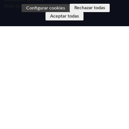
Póliza de Caución
Rechazar todas
Configurar cookies
Aceptar todas
En cumplimiento de la Ley 34/2002, de 11 de julio de Servicios de la Sociedad de la
Información y de Comercio Electrónico de España y el Real Decreto-Ley 23/2018, de 21 de
diciembre, de transposición de directivas en materia
de marcas, transporte ferroviario y viajes combinados y de servicios de viaje vinculados le