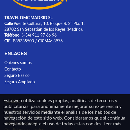
TRAVEL DMC MADRID SL
Calle
Puente Cultural, 10. Bloque B. 3º Pta. 1.
28702 San Sebastián de los Reyes (Madrid).
Teléfono
: (+34) 911 97 66 96
CIF
: B88335500 /
CICMA
: 3976
ENLACES
Quienes somos
Contacto
Seguro Básico
Seguro Ampliado
LEGAL
Esta web utiliza cookies propias, analíticas de terceros y
publicitarias, para anónimamente mejorar su experiencia y
Condiciones de cancelación
nuestros servicios mediante el análisis de los hábitos de
Política de privacidad y aviso legal
navegación de este sitio web. Consideramos que si continúa
Política de cookies
navegando, acepta el uso de todas estas cookies.
Leer más
Condiciones generales