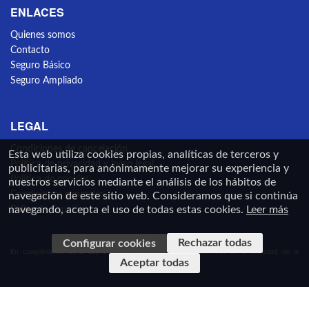
ENLACES
Quienes somos
Contacto
Seguro Básico
Seguro Ampliado
LEGAL
Condiciones de cancelación
Esta web utiliza cookies propias, analíticas de terceros y
Política de privacidad y aviso legal
publicitarias, para anónimamente mejorar su experiencia y
Política de cookies
nuestros servicios mediante el análisis de los hábitos de
Condiciones generales
navegación de este sitio web. Consideramos que si continúa
navegando, acepta el uso de todas estas cookies.
Leer más
Póliza de Caución
Rechazar todas
Configurar cookies
En cumplimiento de la Ley 34/2002, de 11 de julio de Servicios de la Sociedad de la
Aceptar todas
Información y de Comercio Electrónico de España y el Real Decreto-Ley 23/2018, de 21 de