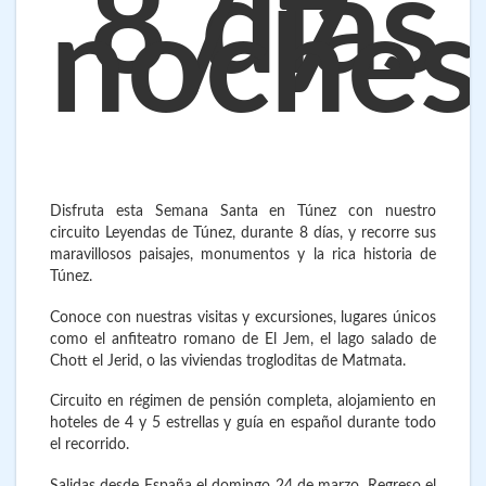
8 días
/ 7
noches
Disfruta esta Semana Santa en Túnez con nuestro
circuito Leyendas de Túnez, durante 8 días, y recorre sus
maravillosos paisajes, monumentos y la rica historia de
Túnez.
Conoce con nuestras visitas y excursiones, lugares únicos
como el anfiteatro romano de El Jem, el lago salado de
Chott el Jerid, o las viviendas trogloditas de Matmata.
Circuito en régimen de pensión completa, alojamiento en
hoteles de 4 y 5 estrellas y guía en español durante todo
el recorrido.
Salidas desde España el domingo 24 de marzo. Regreso el