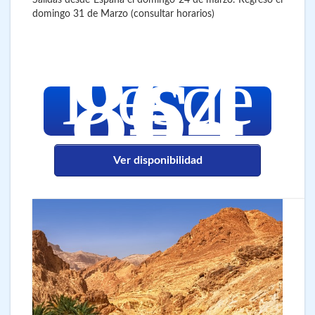
domingo 31 de Marzo (consultar horarios)
864
Desde
€
Ver disponibilidad