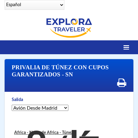
Identifícate
PRIVALIA DE TÚNEZ CON CUPOS
DESTINOS
GARANTIZADOS - SN
Contacto
OFERTAS SENIORS
Salida
EGIPTO LEGENDARIO
EGIPTO LUXURY
VUELOS 25 CIUDADES
Africa - Norte de Africa
- Túnez
VUELOS A SHARM