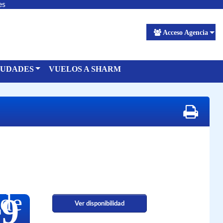
es
Acceso Agencia
IUDADES
VUELOS A SHARM
de
99
Ver disponibilidad
€