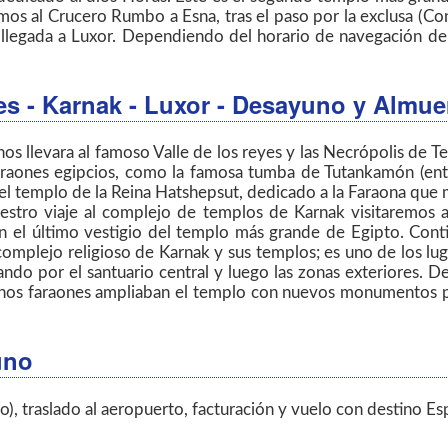
mos al Crucero Rumbo a Esna, tras el paso por la exclusa (Co
llegada a Luxor. Dependiendo del horario de navegación del b
yes - Karnak - Luxor
- Desayuno y Almue
s llevara al famoso Valle de los reyes y las Necrópolis de T
araones egipcios, como la famosa tumba de Tutankamón (entr
el templo de la Reina Hatshepsut, dedicado a la Faraona que
estro viaje al complejo de templos de Karnak visitaremos
n el último vestigio del templo más grande de Egipto. Cont
l complejo religioso de Karnak y sus templos; es uno de los lu
ndo por el santuario central y luego las zonas exteriores. 
chos faraones ampliaban el templo con nuevos monumentos par
uno
o), traslado al aeropuerto, facturación y vuelo con destino Es