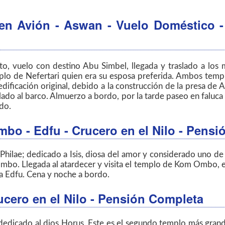
 en Avión - Aswan - Vuelo Doméstico -
rto, vuelo con destino Abu Simbel, llegada y traslado a los
emplo de Nefertari quien era su esposa preferida. Ambos tem
edificación original, debido a la construcción de la presa de
ado al barco. Almuerzo a bordo, por la tarde paseo en faluca 
do.
mbo - Edfu - Crucero en el Nilo - Pens
Philae; dedicado a Isis, diosa del amor y considerado uno d
mbo. Llegada al atardecer y visita el templo de Kom Ombo, el
a Edfu. Cena y noche a bordo.
ucero en el Nilo - Pensión Completa
dedicado al dios Horus. Este es el segundo templo más gran