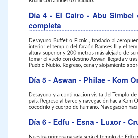
Khalili con almuerzo incluido.
Día 4
- El Cairo - Abu Simbel
completa
Desayuno Buffet o Picnic., traslado al aeropue
interior el templo del faraón Ramsés II y el t
altura superior y 200 metros más alejado de su 
tomar el vuelo con destino Aswan, llegada y trasl
Pueblo Nubio. Regreso, cena y alojamiento abor
Día 5
- Aswan - Philae - Kom O
Desayuno y a continuación visita del Templo de 
país. Regreso al barco y navegación hacia Kom O
cocodrilo y cuerpo de humano. Navegación haci
Día 6
- Edfu - Esna - Luxor
- Cr
Nuestra primera parada será el templo de Edfu 