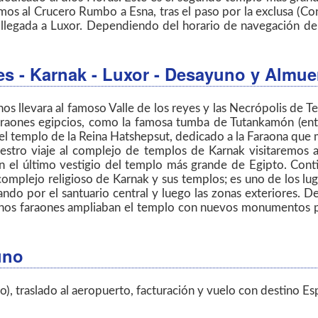
mos al Crucero Rumbo a Esna, tras el paso por la exclusa (Co
llegada a Luxor. Dependiendo del horario de navegación del b
yes - Karnak - Luxor
- Desayuno y Almue
s llevara al famoso Valle de los reyes y las Necrópolis de T
araones egipcios, como la famosa tumba de Tutankamón (entr
el templo de la Reina Hatshepsut, dedicado a la Faraona que
estro viaje al complejo de templos de Karnak visitaremos
n el último vestigio del templo más grande de Egipto. Cont
l complejo religioso de Karnak y sus templos; es uno de los lu
ndo por el santuario central y luego las zonas exteriores. 
chos faraones ampliaban el templo con nuevos monumentos par
uno
o), traslado al aeropuerto, facturación y vuelo con destino Es