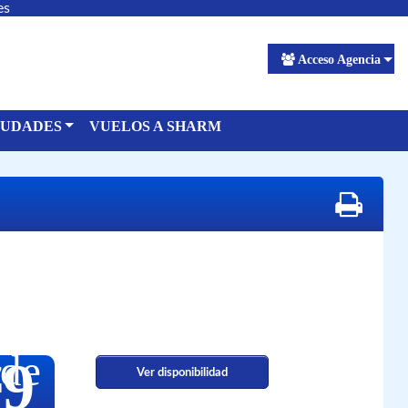
es
Acceso Agencia
IUDADES
VUELOS A SHARM
de
79
Ver disponibilidad
€