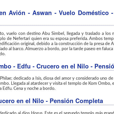
 en Avión - Aswan - Vuelo Doméstico -
rto, vuelo con destino Abu Simbel, llegada y traslado a los
emplo de Nefertari quien era su esposa preferida. Ambos tem
edificación original, debido a la construcción de la presa de
ado al barco. Almuerzo a bordo, por la tarde paseo en faluca 
do.
mbo - Edfu - Crucero en el Nilo - Pens
Philae; dedicado a Isis, diosa del amor y considerado uno d
mbo. Llegada al atardecer y visita el templo de Kom Ombo, el
a Edfu. Cena y noche a bordo.
ucero en el Nilo - Pensión Completa
dedicado al dios Horus. Este es el segundo templo más gran