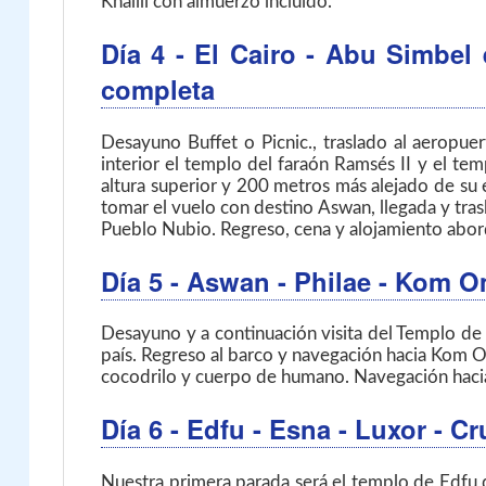
Khalili con almuerzo incluido.
Día 4
- El Cairo - Abu Simbel
completa
Desayuno Buffet o Picnic., traslado al aeropue
interior el templo del faraón Ramsés II y el t
altura superior y 200 metros más alejado de su 
tomar el vuelo con destino Aswan, llegada y trasl
Pueblo Nubio. Regreso, cena y alojamiento abor
Día 5
- Aswan - Philae - Kom O
Desayuno y a continuación visita del Templo de 
país. Regreso al barco y navegación hacia Kom O
cocodrilo y cuerpo de humano. Navegación haci
Día 6
- Edfu - Esna - Luxor
- Cr
Nuestra primera parada será el templo de Edfu 