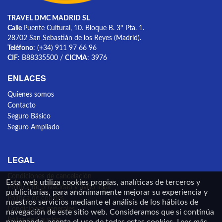
TRAVEL DMC MADRID SL
Calle
Puente Cultural, 10. Bloque B. 3º Pta. 1.
28702 San Sebastián de los Reyes (Madrid).
Teléfono
: (+34) 911 97 66 96
CIF
: B88335500 /
CICMA
: 3976
ENLACES
Quienes somos
Contacto
Seguro Básico
Seguro Ampliado
LEGAL
Condiciones de cancelación
Esta web utiliza cookies propias, analíticas de terceros y
Política de privacidad y aviso legal
publicitarias, para anónimamente mejorar su experiencia y
Política de cookies
nuestros servicios mediante el análisis de los hábitos de
Condiciones generales
navegación de este sitio web. Consideramos que si continúa
Póliza de Caución