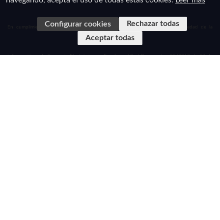
navegando, acepta el uso de todas estas cookies.
Leer más
Rechazar todas
Configurar cookies
En cumplimiento de la Ley 34/2002, de 11 de julio de Servicios de la Sociedad de la
Aceptar todas
Información y de Comercio Electrónico de España y el Real Decreto-Ley 23/2018, de 21 de
diciembre, de transposición de directivas en materia
de marcas, transporte ferroviario y viajes combinados y de servicios de viaje vinculados le
informamos que esta página Web, con dominio https://www.exploratraveler.es/ es propiedad
de TRAVEL DMC, SL . con CICMA 3976, inscrita en el Registro Mercantil de Madrid Tomo
38992, Folio 112, Sección 8ª Hoja M692892 con domicilio social se encuentra en la calle