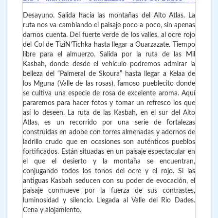
Desayuno. Salida hacia las montañas del Alto Atlas. La
ruta nos va cambiando el paisaje poco a poco, sin apenas
darnos cuenta. Del fuerte verde de los valles, al ocre rojo
del Col de TiziN’Tichka hasta llegar a Ouarzazate. Tiempo
libre para el almuerzo. Salida por la ruta de las Mil
Kasbah, donde desde el vehículo podremos admirar la
belleza del “Palmeral de Skoura” hasta llegar a Kelaa de
los Mguna (Valle de las rosas), famoso pueblecito donde
se cultiva una especie de rosa de excelente aroma. Aquí
pararemos para hacer fotos y tomar un refresco los que
así lo deseen. La ruta de las Kasbah, en el sur del Alto
Atlas, es un recorrido por una serie de fortalezas
construidas en adobe con torres almenadas y adornos de
ladrillo crudo que en ocasiones son auténticos pueblos
fortificados. Están situadas en un paisaje espectacular en
el que el desierto y la montaña se encuentran,
conjugando todos los tonos del ocre y el rojo. Si las
antiguas Kasbah seducen con su poder de evocación, el
paisaje conmueve por la fuerza de sus contrastes,
luminosidad y silencio. Llegada al Valle del Rio Dades.
Cena y alojamiento.