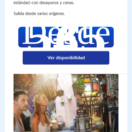
estándar) con desayunos y cenas.
535
Salida desde varios orígenes.
Desde
€
Ver disponibilidad