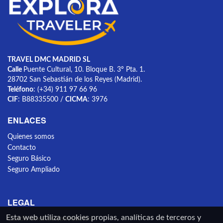
TRAVEL DMC MADRID SL
Calle
Puente Cultural, 10. Bloque B. 3º Pta. 1.
28702 San Sebastián de los Reyes (Madrid).
Teléfono
: (+34) 911 97 66 96
CIF
: B88335500 /
CICMA
: 3976
ENLACES
Quienes somos
Contacto
Seguro Básico
Seguro Ampliado
LEGAL
Esta web utiliza cookies propias, analíticas de terceros y
Condiciones de cancelación