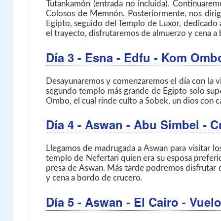
Tutankamón (entrada no incluida). Continuarem
Colosos de Memnón. Posteriormente, nos dirigi
Egipto, seguido del Templo de Luxor, dedicado al
el trayecto, disfrutaremos de almuerzo y cena a 
Día 3
- Esna - Edfu - Kom Om
Desayunaremos y comenzaremos el día con la vis
segundo templo más grande de Egipto solo sup
Ombo, el cual rinde culto a Sobek, un dios con 
Día 4
- Aswan - Abu Simbel
- C
Llegamos de madrugada a Aswan para visitar los
templo de Nefertari quien era su esposa preferi
presa de Aswan. Más tarde podremos disfrutar de
y cena a bordo de crucero.
Día 5
- Aswan - El Cairo
- Vuel