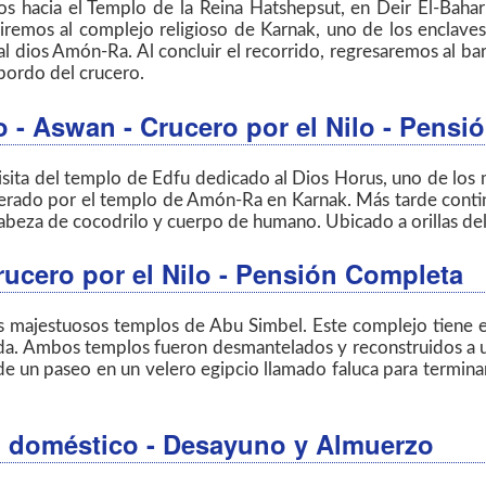
os hacia el Templo de la Reina Hatshepsut, en Deir El-Bahar
remos al complejo religioso de Karnak, uno de los enclaves
 dios Amón-Ra. Al concluir el recorrido, regresaremos al bar
bordo del crucero.
bo - Aswan
- Crucero por el Nilo - Pens
ita del templo de Edfu dedicado al Dios Horus, uno de los m
erado por el templo de Amón-Ra en Karnak. Más tarde conti
cabeza de cocodrilo y cuerpo de humano. Ubicado a orillas del
rucero por el Nilo - Pensión Completa
 majestuosos templos de Abu Simbel. Este complejo tiene en 
da. Ambos templos fueron desmantelados y reconstruidos a un
 un paseo en un velero egipcio llamado faluca para terminar e
o doméstico - Desayuno y Almuerzo