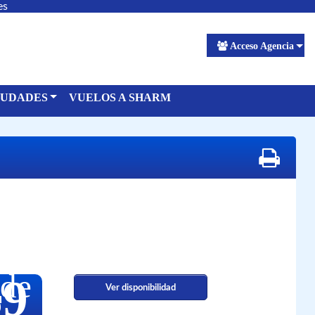
es
Acceso Agencia
IUDADES
VUELOS A SHARM
de
39
Ver disponibilidad
€