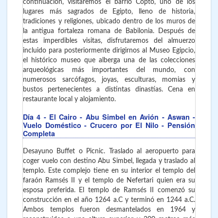
continuación, visitaremos el barrio Copto, uno de los
lugares más sagrados de Egipto, lleno de historia,
tradiciones y religiones, ubicado dentro de los muros de
la antigua fortaleza romana de Babilonia. Después de
estas imperdibles visitas, disfrutaremos del almuerzo
incluido para posteriormente dirigirnos al Museo Egipcio,
el histórico museo que alberga una de las colecciones
arqueológicas más importantes del mundo, con
numerosos sarcófagos, joyas, esculturas, momias y
bustos pertenecientes a distintas dinastías. Cena en
restaurante local y alojamiento.
Día 4
- El Cairo - Abu Simbel en Avión - Aswan -
Vuelo Doméstico - Crucero por El Nilo - Pensión
Completa
Desayuno Buffet o Picnic. Traslado al aeropuerto para
coger vuelo con destino Abu Simbel, llegada y traslado al
templo. Este complejo tiene en su interior el templo del
faraón Ramsés II y el templo de Nefertari quien era su
esposa preferida. El templo de Ramsés II comenzó su
construcción en el año 1264 a.C y terminó en 1244 a.C.
Ambos templos fueron desmantelados en 1964 y