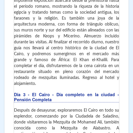
impotente exposición abarcará desde la prehistoria hasta
el período romano, mostrando la riqueza de la historia
egipcia y tratando temas como la sociedad antigua, los
faraones y la religión. Es también una joya de la
arquitectura moderna, con forma de triángulo oblicuo,
sus muros norte y sur del edificio están alineados con las
pirámides de Keops y Micerino. Almuerzo incluido
durante las visitas. Al finalizar el recorrido diurno, nuestro
guía nos llevará al centro histórico de la ciudad de El
Cairo, y podremos sumergirnos en el mercado más
grande y famoso de África: El Khan el-Khalili. Para
completar el día, disfrutaremos de la cena cairota en un
restaurante situado en pleno corazón del mercado
rodeado de mezquitas iluminadas. Regreso al hotel y
alojamiento
.
Día 3
- El Cairo
- Día completo en la ciudad -
Pensión Completa
Después de desayunar, exploraremos El Cairo en todo su
esplendor, comenzando por la Ciudadela de Saladino,
donde visitaremos la Mezquita de Mohamed Alí, también
conocida como la Mezquita de Alabastro. A