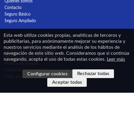
Quienes somos
Contacto
Seguro Básico
Seguro Ampliado
Esta web utiliza cookies propias, analíticas de terceros y
LEGAL
publicitarias, para anónimamente mejorar su experiencia y
nuestros servicios mediante el análisis de los hábitos de
Condiciones de cancelación
navegación de este sitio web. Consideramos que si continúa
Política de privacidad y aviso legal
navegando, acepta el uso de todas estas cookies.
Leer más
Política de cookies
Condiciones generales
Rechazar todas
Configurar cookies
Póliza de Caución
Aceptar todas
En cumplimiento de la Ley 34/2002, de 11 de julio de Servicios de la Sociedad de la
Información y de Comercio Electrónico de España y el Real Decreto-Ley 23/2018, de 21 de