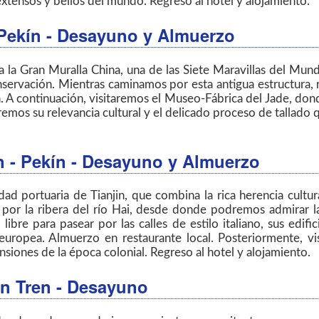
xtensos y bellos del mundo. Regreso al hotel y alojamiento.
- Pekín - Desayuno y Almuerzo
 la Gran Muralla China, una de las Siete Maravillas del Mu
nservación. Mientras caminamos por esta antigua estructura, 
 A continuación, visitaremos el Museo-Fábrica del Jade, donde
os su relevancia cultural y el delicado proceso de tallado qu
in - Pekín - Desayuno y Almuerzo
ad portuaria de Tianjin, que combina la rica herencia cultura
 por la ribera del río Hai, desde donde podremos admirar la
bre para pasear por las calles de estilo italiano, sus edifi
uropea. Almuerzo en restaurante local. Posteriormente, v
iones de la época colonial. Regreso al hotel y alojamiento.
en Tren - Desayuno