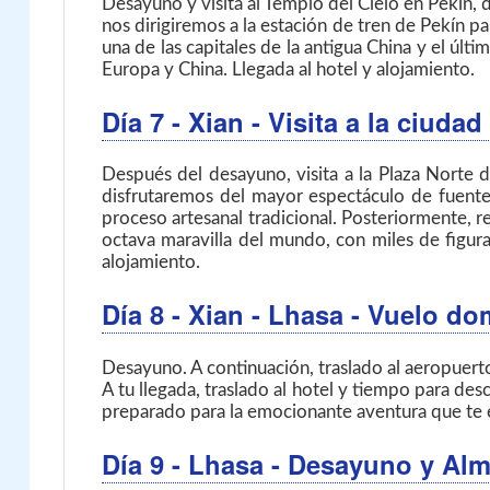
Desayuno y visita al Templo del Cielo en Pekín, 
nos dirigiremos a la estación de tren de Pekín pa
una de las capitales de la antigua China y el últ
Europa y China. Llegada al hotel y alojamiento.
Día 7
- Xian
- Visita a la ciud
Después del desayuno, visita a la Plaza Norte
disfrutaremos del mayor espectáculo de fuentes 
proceso artesanal tradicional. Posteriormente,
octava maravilla del mundo, con miles de figuras
alojamiento.
Día 8
- Xian - Lhasa
- Vuelo do
Desayuno. A continuación, traslado al aeropuert
A tu llegada, traslado al hotel y tiempo para des
preparado para la emocionante aventura que te 
Día 9
- Lhasa
- Desayuno y Al