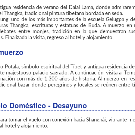
igua residencia de verano del Dalai Lama, donde admiraremos 
 Thangka, tradicional pintura tibetana bordada en seda.
ung, uno de los más importantes de la escuela Gelugpa y des
uras Thangka, escrituras y estatuas de Buda. Almuerzo en re
ebates entre monjes, tradición en la que demuestran sus
 Finalizada la visita, regreso al hotel y alojamiento.
lmuerzo
 Potala, símbolo espiritual del Tíbet y antigua residencia del
ste majestuoso palacio sagrado. A continuación, visita al T
nación con más de 1.300 años de historia. Almuerzo en rest
dicional bazar donde peregrinos y locales se reúnen entre t
elo Doméstico - Desayuno
para tomar el vuelo con conexión hacia Shanghái, vibrante m
 al hotel y alojamiento.