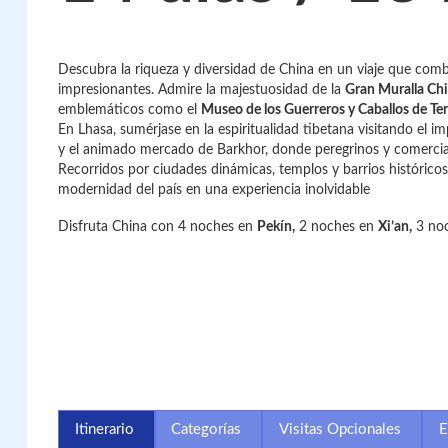
Descubra la riqueza y diversidad de China en un viaje que combin
impresionantes. Admire la majestuosidad de la
Gran Muralla Chi
emblemáticos como el
Museo de los Guerreros y Caballos de Ter
En Lhasa, sumérjase en la espiritualidad tibetana visitando el 
y el animado mercado de Barkhor, donde peregrinos y comercia
Recorridos por ciudades dinámicas, templos y barrios históricos
modernidad del país en una experiencia inolvidable
Disfruta China con 4 noches en
Pekín,
2 noches en
Xi’an,
3 no
Itinerario
Categorías
Visitas Opcionales
E