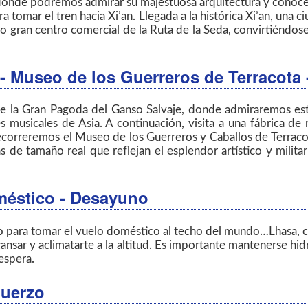
donde podremos admirar su majestuosa arquitectura y conocer 
ra tomar el tren hacia Xi’an. Llegada a la histórica Xi’an, una 
imo gran centro comercial de la Ruta de la Seda, convirtiéndo
ad - Museo de los Guerreros de Terracot
 de la Gran Pagoda del Ganso Salvaje, donde admiraremos 
musicales de Asia. A continuación, visita a una fábrica de 
 recorreremos el Museo de los Guerreros y Caballos de Terrac
 de tamaño real que reflejan el esplendor artístico y militar
méstico - Desayuno
o para tomar el vuelo doméstico al techo del mundo…Lhasa, cap
cansar y aclimatarte a la altitud. Es importante mantenerse hi
espera.
muerzo