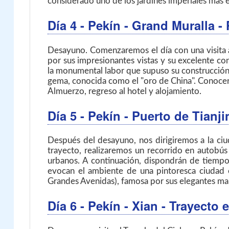
considerado uno de los jardines imperiales más e
Día 4
- Pekín - Grand Muralla 
Desayuno. Comenzaremos el día con una visita a
por sus impresionantes vistas y su excelente co
la monumental labor que supuso su construcción.
gema, conocida como el "oro de China". Conocerem
Almuerzo, regreso al hotel y alojamiento.
Día 5
- Pekín - Puerto de Tianj
Después del desayuno, nos dirigiremos a la ciud
trayecto, realizaremos un recorrido en autobús
urbanos. A continuación, dispondrán de tiempo li
evocan el ambiente de una pintoresca ciudad e
Grandes Avenidas), famosa por sus elegantes mans
Día 6
- Pekín - Xian
- Trayecto 