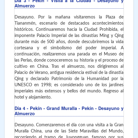
Día 3
- Pekín
- Visita a la Ciudad - Desayuno y
Almuerzo
Desayuno. Por la mañana visitaremos la Plaza de
Tiananmén, escenario de destacados acontecimientos
históricos. Continuaremos hacia la Ciudad Prohibida, el
imponente Palacio Imperial de las dinastías Ming y Qing
durante más de 500 años, donde descubriremos la vida
cortesana y el simbolismo del poder imperial. A
continuación, realizaremos una parada en el Museo de
las Perlas, donde conoceremos su historia y el proceso de
cultivo en China. Tras el almuerzo, nos dirigiremos al
Palacio de Verano, antigua residencia estival de la dinastía
Qing y declarado Patrimonio de la Humanidad por la
UNESCO en 1998; es considerado uno de los jardines
imperiales más extensos y bellos del mundo. Regreso al
hotel y alojamiento.
Día 4
- Pekín - Grand Muralla - Pekín - Desayuno y
Almuerzo
Desayuno. Comenzaremos el día con una visita a la Gran
Muralla China, una de las Siete Maravillas del Mundo,
recorriendo el tramo de Juyongguan, famoso por sus