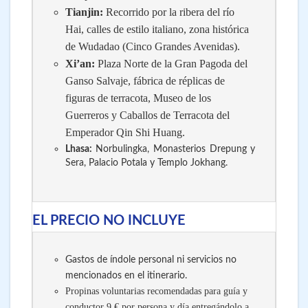
Tianjin:
Recorrido por la ribera del río
Hai, calles de estilo italiano, zona histórica
de Wudadao (Cinco Grandes Avenidas).
Xi’an:
Plaza Norte de la Gran Pagoda del
Ganso Salvaje, fábrica de réplicas de
figuras de terracota, Museo de los
Guerreros y Caballos de Terracota del
Emperador Qin Shi Huang.
Lhasa:
Norbulingka, Monasterios Drepung y
Sera, Palacio Potala y Templo Jokhang.
EL PRECIO NO INCLUYE
Gastos de índole personal ni servicios no
mencionados en el itinerario.
Propinas voluntarias recomendadas para guía y
conductor 9 € por persona y día entregándolo a