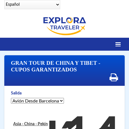
Identifícate
GRAN TOUR DE CHINA Y TIBET -
DESTINOS
CUPOS GARANTIZADOS
Contacto
OFERTAS SENIORS
Salida
EGIPTO LEGENDARIO
EGIPTO LUXURY
VUELOS 25 CIUDADES
Asia - China
- Pekín
VUELOS A SHARM