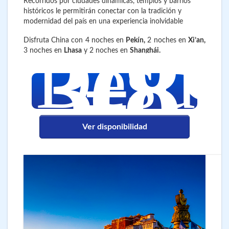
Recorridos por ciudades dinámicas, templos y barrios
históricos le permitirán conectar con la tradición y
modernidad del país en una experiencia inolvidable
3.8
€
Disfruta China con 4 noches en
Pekín,
2 noches en
Xi’an,
Desd
3 noches en
Lhasa
y 2 noches en
Shanghái.
Ver disponibilidad