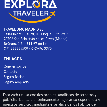
TRAVEL DMC MADRID SL
Calle
Puente Cultural, 10. Bloque B. 3º Pta. 1.
28702 San Sebastián de los Reyes (Madrid).
Teléfono
: (+34) 911 97 66 96
CIF
: B88335500 /
CICMA
: 3976
ENLACES
Quienes somos
Contacto
Seguro Básico
Seguro Ampliado
Esta web utiliza cookies propias, analíticas de terceros y
LEGAL
publicitarias, para anónimamente mejorar su experiencia y
nuestros servicios mediante el análisis de los hábitos de
Condiciones de cancelación