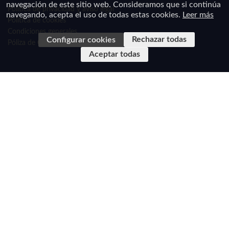
navegación de este sitio web. Consideramos que si continúa
Política de privacidad y aviso legal
navegando, acepta el uso de todas estas cookies.
Leer más
Política de cookies
Condiciones generales
Rechazar todas
Configurar cookies
Póliza de Caución
Aceptar todas
En cumplimiento de la Ley 34/2002, de 11 de julio de Servicios de la Sociedad de la
Información y de Comercio Electrónico de España y el Real Decreto-Ley 23/2018, de 21 de
diciembre, de transposición de directivas en materia
de marcas, transporte ferroviario y viajes combinados y de servicios de viaje vinculados le