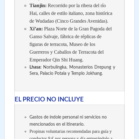
Tianjin:
Recorrido por la ribera del río
Hai, calles de estilo italiano, zona histórica
de Wudadao (Cinco Grandes Avenidas).
Xi’an:
Plaza Norte de la Gran Pagoda del
Ganso Salvaje, fábrica de réplicas de
figuras de terracota, Museo de los
Guerreros y Caballos de Terracota del
Emperador Qin Shi Huang.
Lhasa:
Norbulingka, Monasterios Drepung y
Sera, Palacio Potala y Templo Jokhang.
EL PRECIO NO INCLUYE
Gastos de índole personal ni servicios no
mencionados en el itinerario.
Propinas voluntarias recomendadas para guía y
conductor 9 € por persona y día entregándolo a