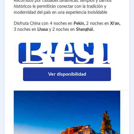
Recorridos por ciudades dinámicas, templos y barrios
históricos le permitirán conectar con la tradición y
modernidad del país en una experiencia inolvidable
3.9
€
Disfruta China con 4 noches en
Pekín,
2 noches en
Xi’an,
Desd
3 noches en
Lhasa
y 2 noches en
Shanghái.
Ver disponibilidad