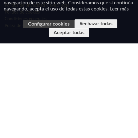
navegación de este sitio web. Consideramos que si continúa
Política de privacidad y aviso legal
navegando, acepta el uso de todas estas cookies.
Leer más
Política de cookies
Condiciones generales
Rechazar todas
Configurar cookies
Póliza de Caución
Aceptar todas
En cumplimiento de la Ley 34/2002, de 11 de julio de Servicios de la Sociedad de la
Información y de Comercio Electrónico de España y el Real Decreto-Ley 23/2018, de 21 de
diciembre, de transposición de directivas en materia
de marcas, transporte ferroviario y viajes combinados y de servicios de viaje vinculados le