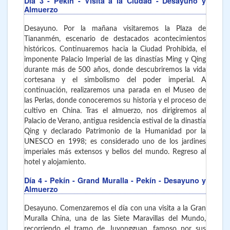
Día 3
- Pekín
- Visita a la Ciudad - Desayuno y
Almuerzo
Desayuno. Por la mañana visitaremos la Plaza de
Tiananmén, escenario de destacados acontecimientos
históricos. Continuaremos hacia la Ciudad Prohibida, el
imponente Palacio Imperial de las dinastías Ming y Qing
durante más de 500 años, donde descubriremos la vida
cortesana y el simbolismo del poder imperial. A
continuación, realizaremos una parada en el Museo de
las Perlas, donde conoceremos su historia y el proceso de
cultivo en China. Tras el almuerzo, nos dirigiremos al
Palacio de Verano, antigua residencia estival de la dinastía
Qing y declarado Patrimonio de la Humanidad por la
UNESCO en 1998; es considerado uno de los jardines
imperiales más extensos y bellos del mundo. Regreso al
hotel y alojamiento.
Día 4
- Pekín - Grand Muralla - Pekín - Desayuno y
Almuerzo
Desayuno. Comenzaremos el día con una visita a la Gran
Muralla China, una de las Siete Maravillas del Mundo,
recorriendo el tramo de Juyongguan, famoso por sus