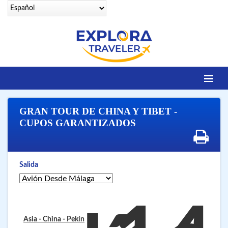
Identifícate
GRAN TOUR DE CHINA Y TIBET -
DESTINOS
CUPOS GARANTIZADOS
Contacto
OFERTAS SENIORS
Salida
EGIPTO LEGENDARIO
EGIPTO LUXURY
VUELOS 25 CIUDADES
Asia - China
- Pekín
VUELOS A SHARM