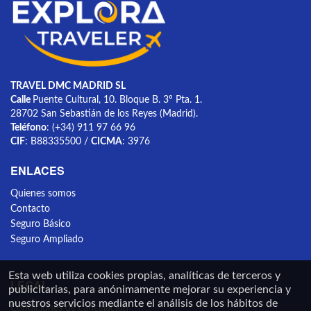
TRAVEL DMC MADRID SL
Calle
Puente Cultural, 10. Bloque B. 3º Pta. 1.
28702 San Sebastián de los Reyes (Madrid).
Teléfono
: (+34) 911 97 66 96
CIF
: B88335500 /
CICMA
: 3976
ENLACES
Quienes somos
Contacto
Seguro Básico
Seguro Ampliado
Esta web utiliza cookies propias, analíticas de terceros y
LEGAL
publicitarias, para anónimamente mejorar su experiencia y
nuestros servicios mediante el análisis de los hábitos de
Condiciones de cancelación