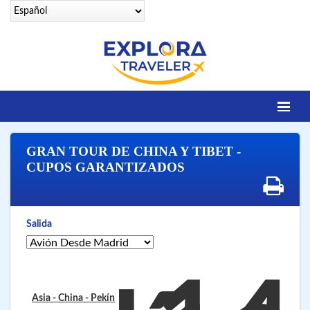
Identifícate
GRAN TOUR DE CHINA Y TIBET -
DESTINOS
CUPOS GARANTIZADOS
Contacto
OFERTAS SENIORS
Salida
EGIPTO LEGENDARIO
EGIPTO LUXURY
VUELOS 25 CIUDADES
Asia - China
- Pekín
VUELOS A SHARM