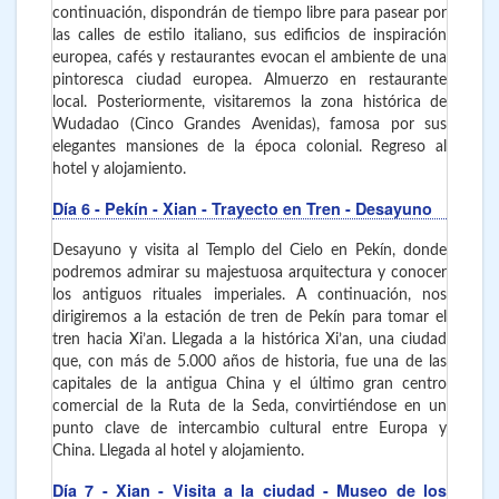
continuación, dispondrán de tiempo libre para pasear por
las calles de estilo italiano, sus edificios de inspiración
europea, cafés y restaurantes evocan el ambiente de una
pintoresca ciudad europea. Almuerzo en restaurante
local. Posteriormente, visitaremos la zona histórica de
Wudadao (Cinco Grandes Avenidas), famosa por sus
elegantes mansiones de la época colonial. Regreso al
hotel y alojamiento.
Día 6
- Pekín - Xian
- Trayecto en Tren - Desayuno
Desayuno y visita al Templo del Cielo en Pekín, donde
podremos admirar su majestuosa arquitectura y conocer
los antiguos rituales imperiales. A continuación, nos
dirigiremos a la estación de tren de Pekín para tomar el
tren hacia Xi’an. Llegada a la histórica Xi’an, una ciudad
que, con más de 5.000 años de historia, fue una de las
capitales de la antigua China y el último gran centro
comercial de la Ruta de la Seda, convirtiéndose en un
punto clave de intercambio cultural entre Europa y
China. Llegada al hotel y alojamiento.
Día 7
- Xian
- Visita a la ciudad - Museo de los