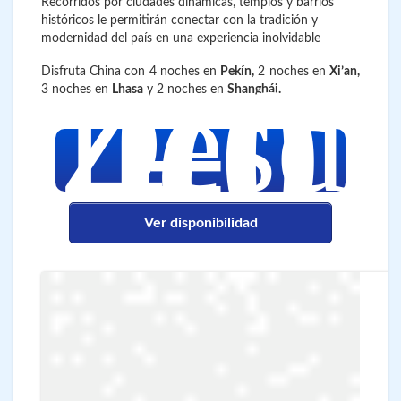
Recorridos por ciudades dinámicas, templos y barrios
históricos le permitirán conectar con la tradición y
modernidad del país en una experiencia inolvidable
4.0
€
Disfruta China con 4 noches en
Pekín,
2 noches en
Xi’an,
Desd
3 noches en
Lhasa
y 2 noches en
Shanghái.
Ver disponibilidad