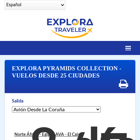
Identifícate
EXPLORA PYRAMIDS COLLECTION -
DESTINOS
VUELOS DESDE 25 CIUDADES
Contacto
OFERTAS SENIORS
Salida
EGIPTO LEGENDARIO
EGIPTO LUXURY
VUELOS 25 CIUDADES
Norte África - Egipto AVA
- El Cairo
VUELOS A SHARM