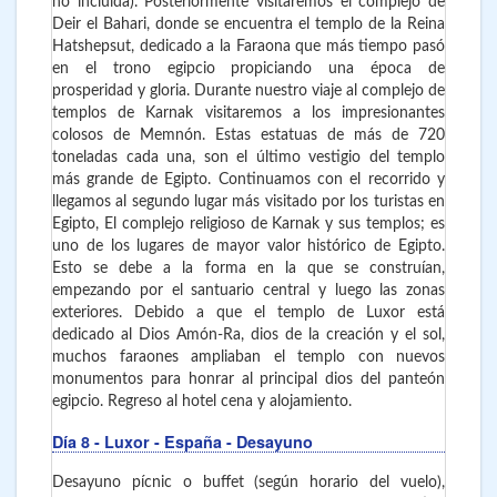
no incluida). Posteriormente visitaremos el complejo de
Deir el Bahari, donde se encuentra el templo de la Reina
Hatshepsut, dedicado a la Faraona que más tiempo pasó
en el trono egipcio propiciando una época de
prosperidad y gloria. Durante nuestro viaje al complejo de
templos de Karnak visitaremos a los impresionantes
colosos de Memnón. Estas estatuas de más de 720
toneladas cada una, son el último vestigio del templo
más grande de Egipto. Continuamos con el recorrido y
llegamos al segundo lugar más visitado por los turistas en
Egipto, El complejo religioso de Karnak y sus templos; es
uno de los lugares de mayor valor histórico de Egipto.
Esto se debe a la forma en la que se construían,
empezando por el santuario central y luego las zonas
exteriores. Debido a que el templo de Luxor está
dedicado al Dios Amón-Ra, dios de la creación y el sol,
muchos faraones ampliaban el templo con nuevos
monumentos para honrar al principal dios del panteón
egipcio. Regreso al hotel cena y alojamiento.
Día 8
- Luxor - España
- Desayuno
Desayuno pícnic o buffet (según horario del vuelo),