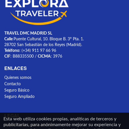
TRAVEL DMC MADRID SL
Calle
Puente Cultural, 10. Bloque B. 3º Pta. 1.
28702 San Sebastián de los Reyes (Madrid).
Teléfono
: (+34) 911 97 66 96
CIF
: B88335500 /
CICMA
: 3976
ENLACES
Quienes somos
Contacto
Seguro Básico
Seguro Ampliado
LEGAL
Esta web utiliza cookies propias, analíticas de terceros y
publicitarias, para anónimamente mejorar su experiencia y
Condiciones de cancelación