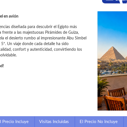
el en avión
encias diseñada para descubrir el Egipto más
 frente a las majestuosas Pirámides de Guiza,
la el desierto rumbo al impresionante Abu Simbel
5*. Un viaje donde cada detalle ha sido
lidad, confort y autenticidad, convirtiendo los
olvidable.
ad!
l Precio Incluye
Visitas Incluidas
El Precio No Incluye