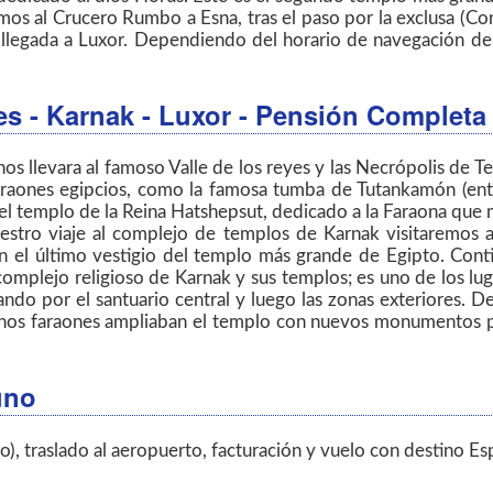
mos al Crucero Rumbo a Esna, tras el paso por la exclusa (Co
llegada a Luxor. Dependiendo del horario de navegación del b
yes - Karnak - Luxor
- Pensión Completa
s llevara al famoso Valle de los reyes y las Necrópolis de T
araones egipcios, como la famosa tumba de Tutankamón (entr
el templo de la Reina Hatshepsut, dedicado a la Faraona que
estro viaje al complejo de templos de Karnak visitaremos
n el último vestigio del templo más grande de Egipto. Cont
l complejo religioso de Karnak y sus templos; es uno de los lu
ndo por el santuario central y luego las zonas exteriores. 
chos faraones ampliaban el templo con nuevos monumentos par
uno
o), traslado al aeropuerto, facturación y vuelo con destino Es