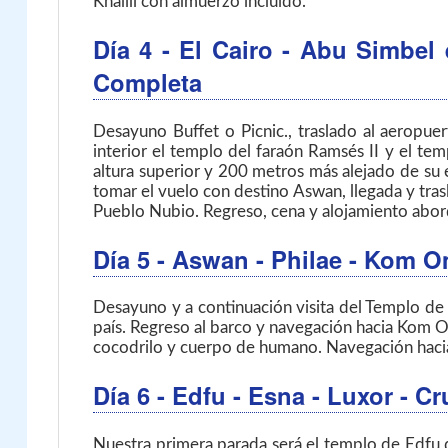
Khalili con almuerzo incluido.
Día 4
- El Cairo - Abu Simbel
Completa
Desayuno Buffet o Picnic., traslado al aeropue
interior el templo del faraón Ramsés II y el t
altura superior y 200 metros más alejado de su 
tomar el vuelo con destino Aswan, llegada y trasl
Pueblo Nubio. Regreso, cena y alojamiento abor
Día 5
- Aswan - Philae - Kom O
Desayuno y a continuación visita del Templo de 
país. Regreso al barco y navegación hacia Kom O
cocodrilo y cuerpo de humano. Navegación haci
Día 6
- Edfu - Esna - Luxor
- Cr
Nuestra primera parada será el templo de Edfu 