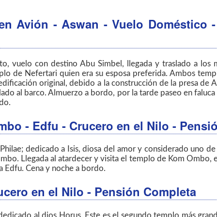
 en Avión - Aswan - Vuelo Doméstico -
rto, vuelo con destino Abu Simbel, llegada y traslado a los
emplo de Nefertari quien era su esposa preferida. Ambos tem
edificación original, debido a la construcción de la presa de
ado al barco. Almuerzo a bordo, por la tarde paseo en faluca 
do.
mbo - Edfu - Crucero en el Nilo - Pens
Philae; dedicado a Isis, diosa del amor y considerado uno d
mbo. Llegada al atardecer y visita el templo de Kom Ombo, el
a Edfu. Cena y noche a bordo.
ucero en el Nilo - Pensión Completa
dedicado al dios Horus. Este es el segundo templo más gran