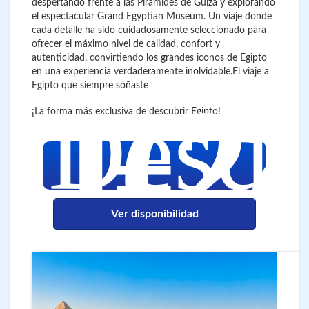
despertando frente a las Pirámides de Guiza y explorando
el espectacular Grand Egyptian Museum. Un viaje donde
cada detalle ha sido cuidadosamente seleccionado para
ofrecer el máximo nivel de calidad, confort y
autenticidad, convirtiendo los grandes iconos de Egipto
en una experiencia verdaderamente inolvidable.
El viaje a
1.2
Egipto que siempre soñaste
€
Desd
¡La forma más exclusiva de descubrir Egipto!
Ver disponibilidad