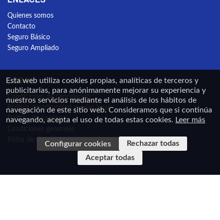
Quienes somos
Contacto
Seguro Básico
Seguro Ampliado
LEGAL
Esta web utiliza cookies propias, analíticas de terceros y
publicitarias, para anónimamente mejorar su experiencia y
Condiciones de cancelación
nuestros servicios mediante el análisis de los hábitos de
Política de privacidad y aviso legal
navegación de este sitio web. Consideramos que si continúa
Política de cookies
navegando, acepta el uso de todas estas cookies.
Leer más
Condiciones generales
Póliza de Caución
Rechazar todas
Configurar cookies
Aceptar todas
En cumplimiento de la Ley 34/2002, de 11 de julio de Servicios de la Sociedad de la
Información y de Comercio Electrónico de España y el Real Decreto-Ley 23/2018, de 21 de