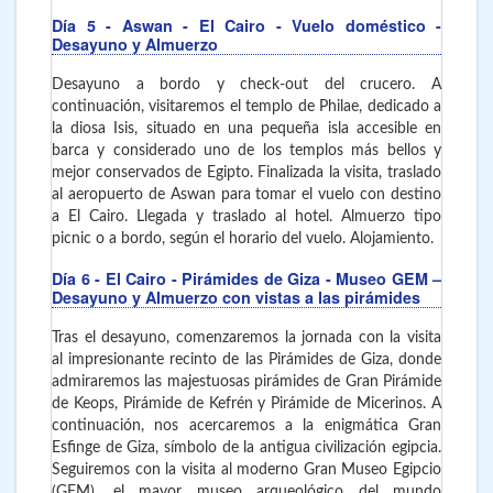
Día 5
- Aswan - El Cairo
- Vuelo doméstico -
Desayuno y Almuerzo
Desayuno a bordo y check-out del crucero. A
continuación, visitaremos el templo de Philae, dedicado a
la diosa Isis, situado en una pequeña isla accesible en
barca y considerado uno de los templos más bellos y
mejor conservados de Egipto. Finalizada la visita, traslado
al aeropuerto de Aswan para tomar el vuelo con destino
a El Cairo. Llegada y traslado al hotel. Almuerzo tipo
picnic o a bordo, según el horario del vuelo. Alojamiento.
Día 6
- El Cairo - Pirámides de Giza - Museo GEM –
Desayuno y Almuerzo con vistas a las pirámides
Tras el desayuno, comenzaremos la jornada con la visita
al impresionante recinto de las Pirámides de Giza, donde
admiraremos las majestuosas pirámides de Gran Pirámide
de Keops, Pirámide de Kefrén y Pirámide de Micerinos. A
continuación, nos acercaremos a la enigmática Gran
Esfinge de Giza, símbolo de la antigua civilización egipcia.
Seguiremos con la visita al moderno Gran Museo Egipcio
(GEM), el mayor museo arqueológico del mundo