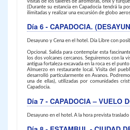
visitas de los talleres de alfombras, ónix y tur
(Durante su estancia en Capadocia tendrá la pos
ilimitadas y realizar una excursión de globo aer
Día 6
- CAPADOCIA. (DESAYUN
Desayuno y Cena en el hotel. Día Libre con posib
Opcional. Salida para contemplar esta fascinante
los dos volcanes cercanos. Seguiremos con la vis
antigua fortaleza excavada en la roca es el punt
Almuerzo en restaurante local. Visita del puebl
desarrolló particularmente en Avanos. Podremos v
una de ellas), utilizadas por comunidades cris
Capadocia.
Día 7
- CAPADOCIA – VUELO 
Desayuno en el hotel. A la hora prevista traslado
Día 8
- ESTAMBUL - CIUDAD D