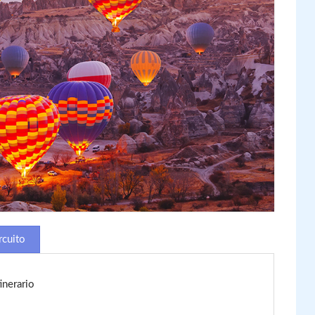
rcuito
inerario