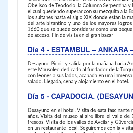
Obelisco de Teodosio, la Columna Serpentina y 
el cual queriendo superar con su mezquita a la Ba
los sultanes hasta el siglo XIX donde están la m
del arte bizantino y uno de los mayores logros 
1660 que se puede considerar como una pequeña c
de acceso. Fin de visita en el gran bazar
Día 4
- ESTAMBUL – ANKARA 
Desayuno Picnic y salida por la mañana hacia A
este Mausoleo dedicado al fundador de la Turquí
con leones a sus lados, acabada en una inmensa 
salado. Llegada, cena y alojamiento en el hotel.
Día 5
- CAPADOCIA. (DESAYU
Desayuno en el hotel. Visita de esta fascinante 
años. Visita del museo al aire libre el valle d
frescos. Visita de los valles de Avcilar y Güverc
en un restaurante local. Seguiremos con la visit