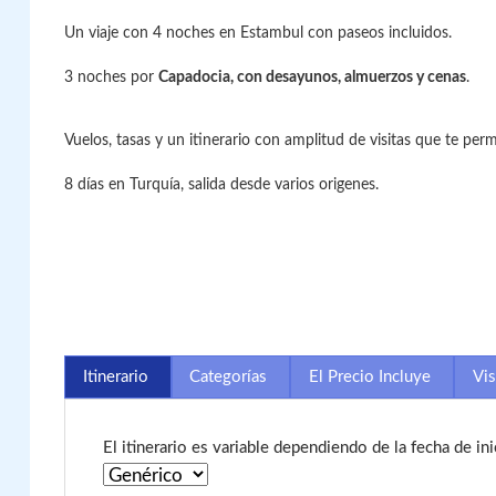
Un viaje con 4 noches en Estambul con paseos incluidos.
3 noches por
Capadocia,
con desayunos, almuerzos y cenas
.
Vuelos, tasas y un itinerario con amplitud de visitas que te per
8 días en Turquía, salida desde varios origenes.
Itinerario
Categorías
El Precio Incluye
Vis
El itinerario es variable dependiendo de la fecha de in