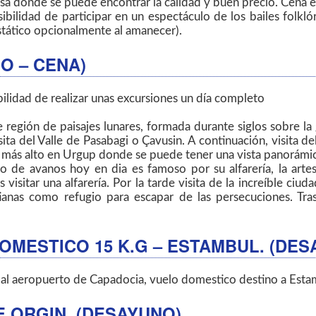
quesa donde se puede encontrar la calidad y buen precio. Cena 
ibilidad de participar en un espectáculo de los bailes folkló
ostático opcionalmente al amanecer).
O – CENA)
ilidad de realizar unas excursiones un día completo
 región de paisajes lunares, formada durante siglos sobre la
ita del Valle de Pasabagi o Çavusin. A continuación, visita 
o más alto en Urgup donde se puede tener una vista panorámica 
o de avanos hoy en dia es famoso por su alfarería, la artesa
isitar una alfarería. Por la tarde visita de la increíble ci
tianas como refugio para escapar de las persecuciones. Tra
DOMESTICO 15 K.G – ESTAMBUL. (DES
 al aeropuerto de Capadocia, vuelo domestico destino a Estamb
E ORGIN. (DESAYUNO)