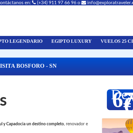
ontáctanos en:
(+34) 911 97 66 96 o
info@exploratraveler.
PTO LEGENDARIO
EGIPTO LUXURY
VUELOS 25 C
ISITA BOSFORO - SN
Des
6
s
l y Capadocia un destino completo
, renovador e