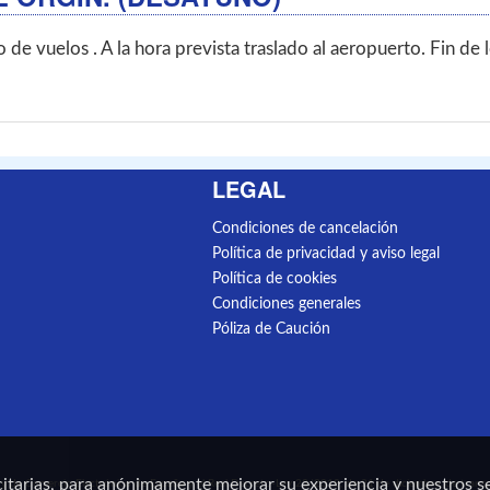
de vuelos . A la hora prevista traslado al aeropuerto. Fin de l
LEGAL
Condiciones de cancelación
Política de privacidad y aviso legal
Política de cookies
Condiciones generales
Póliza de Caución
icitarias, para anónimamente mejorar su experiencia y nuestros se
n y de Comercio Electrónico de España y el Real Decreto-Ley 23/2018, de 21 de diciembre, de transp