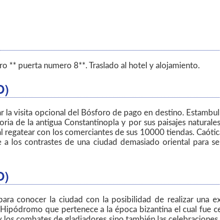
ro ** puerta numero 8**. Traslado al hotel y alojamiento.
O)
ar la visita opcional del Bósforo de pago en destino. Estambul
oria de la antigua Constantinopla y por sus paisajes natural
al regatear con los comerciantes de sus 10000 tiendas. Caóti
e a los contrastes de una ciudad demasiado oriental para s
O)
para conocer la ciudad con la posibilidad de realizar una 
Hipódromo que pertenece a la época bizantina el cual fue cent
s y los combates de gladiadores sino también las celebracione