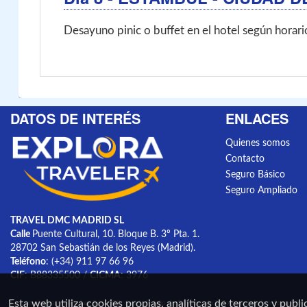
Desayuno pinic o buffet en el hotel según horario 
DATOS DE INTERÉS
ENLACES
Quienes somos
Contacto
Seguro Básico
Seguro Ampliado
TRAVEL DMC MADRID SL
Calle
Puente Cultural, 10. Bloque B. 3º Pta. 1.
28702 San Sebastián de los Reyes (Madrid).
Teléfono
: (+34) 911 97 66 96
CIF
: B88335500 /
CICMA
: 3976
Esta web utiliza cookies propias, analíticas de terceros y publ
En cumplimiento de la Ley 34/2002, de 11 de julio de Servicios de la Sociedad de la Informació