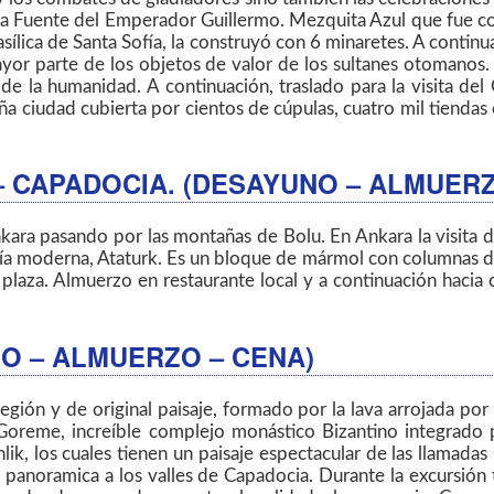
la Fuente del Emperador Guillermo. Mezquita Azul que fue c
sílica de Santa Sofía, la construyó con 6 minaretes. A continu
ayor parte de los objetos de valor de los sultanes otomanos.
de la humanidad. A continuación, traslado para la visita del
iudad cubierta por cientos de cúpulas, cuatro mil tiendas en 
– CAPADOCIA. (DESAYUNO – ALMUERZ
nkara pasando por las montañas de Bolu. En Ankara la visita
a moderna, Ataturk. Es un bloque de mármol con columnas de 4
plaza. Almuerzo en restaurante local y a continuación hacia c
NO – ALMUERZO – CENA)
región y de original paisaje, formado por la lava arrojada po
e Goreme, increíble complejo monástico Bizantino integrado 
inlik, los cuales tienen un paisaje espectacular de las llama
a
panoramica a los valles de Capadocia
. Durante la excursión