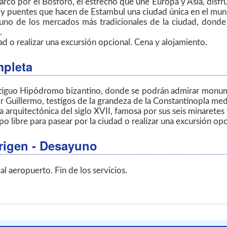
rco por el Bósforo, el estrecho que une Europa y Asia, disfr
as y puentes que hacen de Estambul una ciudad única en el mu
s, uno de los mercados más tradicionales de la ciudad, dond
.
dad o realizar una excursión opcional. Cena y alojamiento.
mpleta
 antiguo Hipódromo bizantino, donde se podrán admirar monu
 Guillermo, testigos de la grandeza de la Constantinopla med
ya arquitectónica del siglo XVII, famosa por sus seis minaretes
po libre para pasear por la ciudad o realizar una excursión opc
rigen - Desayuno
al aeropuerto. Fin de los servicios.