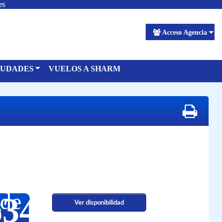
es
Acceso Agencia
IUDADES
VUELOS A SHARM
de
334
Ver disponibilidad
€