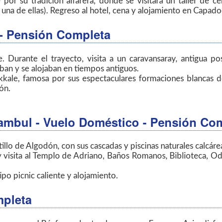
or su tradición alfarera, donde se visitará un taller de ce
una de ellas). Regreso al hotel, cena y alojamiento en Capado
- Pensión Completa
. Durante el trayecto, visita a un caravansaray, antigua po
ban y se alojaban en tiempos antiguos.
kale, famosa por sus espectaculares formaciones blancas de 
ón.
tambul
- Vuelo Doméstico - Pensión Co
tillo de Algodón, con sus cascadas y piscinas naturales calcáre
y visita al Templo de Adriano, Baños Romanos, Biblioteca, Ode
po picnic caliente y alojamiento.
mpleta