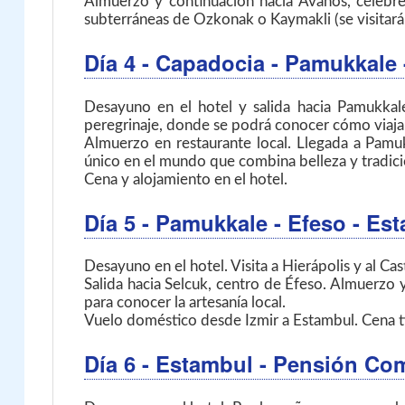
Almuerzo y continuación hacia Avanos, célebre p
subterráneas de Ozkonak o Kaymakli (se visitará 
Día 4
- Capadocia - Pamukkale
Desayuno en el hotel y salida hacia Pamukkale
peregrinaje, donde se podrá conocer cómo viaja
Almuerzo en restaurante local. Llegada a Pamuk
único en el mundo que combina belleza y tradici
Cena y alojamiento en el hotel.
Día 5
- Pamukkale - Efeso - Es
Desayuno en el hotel. Visita a Hierápolis y al Cas
Salida hacia Selcuk, centro de Éfeso. Almuerzo 
para conocer la artesanía local.
Vuelo doméstico desde Izmir a Estambul. Cena ti
Día 6
- Estambul
- Pensión Co