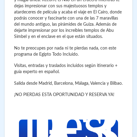
y magia única. Recorre el Nilo en un crucero mientras te
dejas impresionar con sus majestuosos templos y
atardeceres de película y acaba el viaje en El Cairo, donde
podrás conocer y fascinarte con una de las 7 maravillas
del mundo antiguo, las pirámides de Guiza. Además de
dejarte impresionar por los increíbles templos de Abu
Simbel y en el enclave en el que están situados.
No te preocupes por nada ni te pierdas nada, con este
programa de Egipto Todo Incluido.
Visitas, entradas y traslados incluidos según itinerario +
guía experto en español.
Salida desde Madrid, Barcelona, Málaga, Valencia y Bilbao.
1.3
€
¡NO PIERDAS ESTA OPORTUNIDAD Y RESERVA YA!
Desd