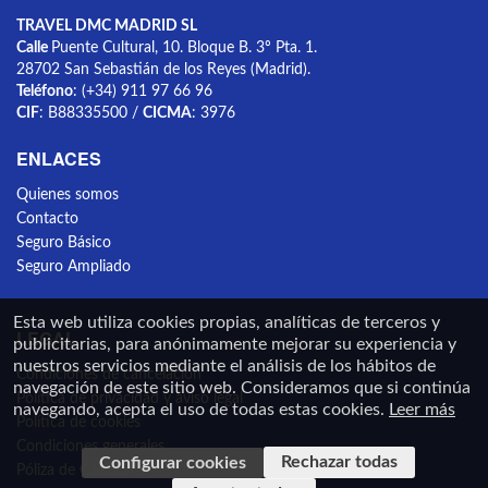
TRAVEL DMC MADRID SL
Calle
Puente Cultural, 10. Bloque B. 3º Pta. 1.
28702 San Sebastián de los Reyes (Madrid).
Teléfono
: (+34) 911 97 66 96
CIF
: B88335500 /
CICMA
: 3976
ENLACES
Quienes somos
Contacto
Seguro Básico
Seguro Ampliado
Esta web utiliza cookies propias, analíticas de terceros y
LEGAL
publicitarias, para anónimamente mejorar su experiencia y
nuestros servicios mediante el análisis de los hábitos de
Condiciones de cancelación
navegación de este sitio web. Consideramos que si continúa
Política de privacidad y aviso legal
navegando, acepta el uso de todas estas cookies.
Leer más
Política de cookies
Condiciones generales
Rechazar todas
Configurar cookies
Póliza de Caución