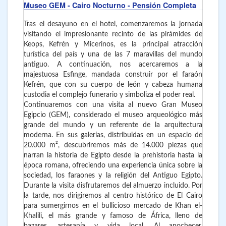
Museo GEM - Cairo Nocturno - Pensión Completa
Tras el desayuno en el hotel, comenzaremos la jornada
visitando el impresionante recinto de las pirámides de
Keops, Kefrén y Micerinos, es la principal atracción
turística del país y una de las 7 maravillas del mundo
antiguo. A continuación, nos acercaremos a la
majestuosa Esfinge, mandada construir por el faraón
Kefrén, que con su cuerpo de león y cabeza humana
custodia el complejo funerario y simboliza el poder real.
Continuaremos con una visita al nuevo Gran Museo
Egipcio (GEM), considerado el museo arqueológico más
grande del mundo y un referente de la arquitectura
moderna. En sus galerías, distribuidas en un espacio de
20.000 m², descubriremos más de 14.000 piezas que
narran la historia de Egipto desde la prehistoria hasta la
época romana, ofreciendo una experiencia única sobre la
sociedad, los faraones y la religión del Antiguo Egipto.
Durante la visita disfrutaremos del almuerzo incluido. Por
la tarde, nos dirigiremos al centro histórico de El Cairo
para sumergirnos en el bullicioso mercado de Khan el-
Khalili, el más grande y famoso de África, lleno de
bazares, artesanía y vida local. Al anochecer,