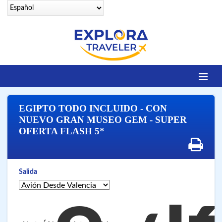
Identifícate
EGIPTO TODO INCLUIDO - CON
DESTINOS
NUEVO GRAN MUSEO GEM - SUPER
OFERTA FLASH 5*
Contacto
OFERTAS SENIORS
EGIPTO LEGENDARIO
Salida
EGIPTO LUXURY
VUELOS 25 CIUDADES
VUELOS A SHARM