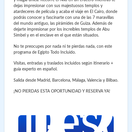
y magia única. Recorre el Nilo en un crucero mientras te
dejas impresionar con sus majestuosos templos y
atardeceres de película y acaba el viaje en El Cairo, donde
podrás conocer y fascinarte con una de las 7 maravillas
del mundo antiguo, las pirámides de Guiza. Además de
dejarte impresionar por los increíbles templos de Abu
Simbel y en el enclave en el que están situados.
No te preocupes por nada ni te pierdas nada, con este
programa de Egipto Todo Incluido.
Visitas, entradas y traslados incluidos según itinerario +
guía experto en español.
Salida desde Madrid, Barcelona, Málaga, Valencia y Bilbao.
1.2
€
¡NO PIERDAS ESTA OPORTUNIDAD Y RESERVA YA!
Desd