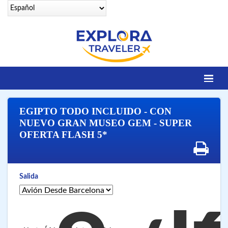
Identifícate
EGIPTO TODO INCLUIDO - CON
DESTINOS
NUEVO GRAN MUSEO GEM - SUPER
OFERTA FLASH 5*
Contacto
OFERTAS SENIORS
EGIPTO LEGENDARIO
Salida
EGIPTO LUXURY
VUELOS 25 CIUDADES
VUELOS A SHARM