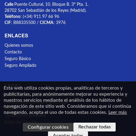
Calle
Puente Cultural, 10. Bloque B. 3º Pta. 1.
28702 San Sebastián de los Reyes (Madrid).
Teléfono
: (+34) 911 97 66 96
CIF
: B88335500 /
CICMA
: 3976
ENLACES
Quienes somos
Contacto
Seguro Básico
Seguro Ampliado
LEGAL
Esta web utiliza cookies propias, analíticas de terceros y
publicitarias, para anónimamente mejorar su experiencia y
Condiciones de cancelación
nuestros servicios mediante el análisis de los hábitos de
Política de privacidad y aviso legal
navegación de este sitio web. Consideramos que si continúa
Política de cookies
navegando, acepta el uso de todas estas cookies.
Leer más
Condiciones generales
Póliza de Caución
Rechazar todas
Configurar cookies
Aceptar todas