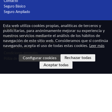
Contacto
Seguro Básico
Seguro Ampliado
Esta web utiliza cookies propias, analíticas de terceros y
LEGAL
publicitarias, para anónimamente mejorar su experiencia y
nuestros servicios mediante el análisis de los hábitos de
Condiciones de cancelación
navegación de este sitio web. Consideramos que si continúa
Política de privacidad y aviso legal
navegando, acepta el uso de todas estas cookies.
Leer más
Política de cookies
Condiciones generales
Rechazar todas
Configurar cookies
Póliza de Caución
Aceptar todas
En cumplimiento de la Ley 34/2002, de 11 de julio de Servicios de la Sociedad de la
Información y de Comercio Electrónico de España y el Real Decreto-Ley 23/2018, de 21 de