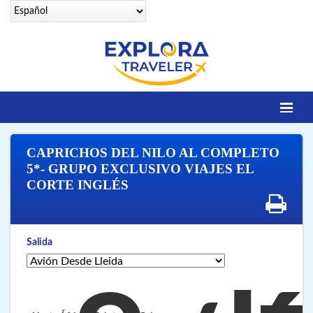
Identifícate
CAPRICHOS DEL NILO AL COMPLETO
DESTINOS
5*- GRUPO EXCLUSIVO VIAJES EL
CORTE INGLÉS
Contacto
OFERTAS SENIORS
EGIPTO LEGENDARIO
Salida
EGIPTO LUXURY
VUELOS 25 CIUDADES
VUELOS A SHARM