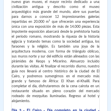
nuevo gran museo, el mayor recinto dedicado a una
civilización antigua y descrito como el museo
arqueológico más grande del mundo, abre sus puertas
para darnos a conocer 12 impresionantes galerías
repartidas en 20.000 m² que ofrecerán una experiencia
única con una exposición de más de 14.000 piezas. Esta
impotente exposición abarcará desde la prehistoria hasta
el período romano, mostrando la riqueza de la historia
egipcia y tratando temas como la sociedad antigua, los
faraones y la religión. Es también una joya de la
arquitectura moderna, con forma de triángulo oblicuo,
sus muros norte y sur del edificio están alineados con las
pirámides de Keops y Micerino. Almuerzo incluido
durante las visitas. Al finalizar el recorrido diurno, nuestro
guía nos llevará al centro histórico de la ciudad de El
Cairo, y podremos sumergirnos en el mercado más
grande y famoso de África: El Khan el-Khalili. Para
completar el día, disfrutaremos de la cena cairota en un
restaurante situado en pleno corazón del mercado
rodeado de mezquitas iluminadas. Regreso al hotel y
alojamiento
.
Día 3
- El Cairo
- Día completo en la ciudad -