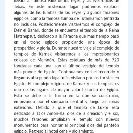
llevara al famoso Valle de los reyes y las Necrópolis de
Tebas. En este misterioso lugar podremos explorar
algunas de las tumbas de los reyes y algunos faraones
egipcios, como la famosa tumba de Tutankamón (entrada
no incluida). Posteriormente visitaremos el complejo de
Deir el Bahari, donde se encuentra el templo de la Reina
Hatshepsut, dedicado a la Faraona que más tiempo pasó
en el trono egipcio propiciando una época de
prosperidad y gloria. Durante nuestro viaje al complejo de
templos de Karnak visitaremos a los impresionantes
colosos de Memnón. Estas estatuas de más de 720
toneladas cada una, son el último vestigio del templo
más grande de Egipto. Continuamos con el recorrido y
llegamos al segundo lugar más visitado por los turistas en
Egipto, El complejo religioso de Karnak y sus templos; es
uno de los lugares de mayor valor histórico de Egipto.
Esto se debe a la forma en la que se construían,
empezando por el santuario central y luego las zonas
exteriores. Debido a que el templo de Luxor está
dedicado al Dios Amón-Ra, dios de la creación y el sol,
muchos faraones ampliaban el templo con nuevos
monumentos para honrar al principal dios del panteón
egipcio. Regreso al hotel cena y alojamiento.