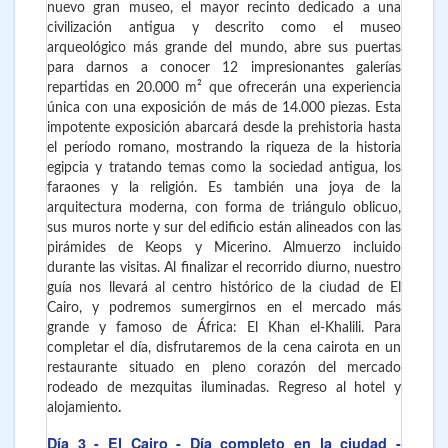
nuevo gran museo, el mayor recinto dedicado a una
civilización antigua y descrito como el museo
arqueológico más grande del mundo, abre sus puertas
para darnos a conocer 12 impresionantes galerías
repartidas en 20.000 m² que ofrecerán una experiencia
única con una exposición de más de 14.000 piezas. Esta
impotente exposición abarcará desde la prehistoria hasta
el período romano, mostrando la riqueza de la historia
egipcia y tratando temas como la sociedad antigua, los
faraones y la religión. Es también una joya de la
arquitectura moderna, con forma de triángulo oblicuo,
sus muros norte y sur del edificio están alineados con las
pirámides de Keops y Micerino. Almuerzo incluido
durante las visitas. Al finalizar el recorrido diurno, nuestro
guía nos llevará al centro histórico de la ciudad de El
Cairo, y podremos sumergirnos en el mercado más
grande y famoso de África: El Khan el-Khalili. Para
completar el día, disfrutaremos de la cena cairota en un
restaurante situado en pleno corazón del mercado
rodeado de mezquitas iluminadas. Regreso al hotel y
alojamiento
.
Día 3
- El Cairo
- Día completo en la ciudad -