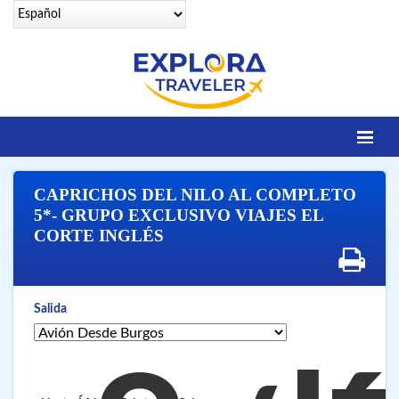
Identifícate
CAPRICHOS DEL NILO AL COMPLETO
DESTINOS
5*- GRUPO EXCLUSIVO VIAJES EL
CORTE INGLÉS
Contacto
OFERTAS SENIORS
EGIPTO LEGENDARIO
Salida
EGIPTO LUXURY
VUELOS 25 CIUDADES
VUELOS A SHARM