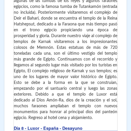
algunas de las tumbas de los reyes y algunos faraones
egipcios, como la famosa tumba de Tutankamón (entrada
no incluida). Posteriormente visitaremos el complejo de
Deir el Bahari, donde se encuentra el templo de la Reina
Hatshepsut, dedicado a la Faraona que más tiempo pasó
en el trono egipcio propiciando una época de
prosperidad y gloria. Durante nuestro viaje al complejo de
templos de Karnak visitaremos a los impresionantes
colosos de Memnón. Estas estatuas de más de 720
toneladas cada una, son el último vestigio del templo
más grande de Egipto. Continuamos con el recorrido y
llegamos al segundo lugar más visitado por los turistas en
Egipto, El complejo religioso de Karnak y sus templos; es
uno de los lugares de mayor valor histórico de Egipto.
Esto se debe a la forma en la que se construían,
empezando por el santuario central y luego las zonas
exteriores. Debido a que el templo de Luxor está
dedicado al Dios Amón-Ra, dios de la creación y el sol,
muchos faraones ampliaban el templo con nuevos
monumentos para honrar al principal dios del panteón
egipcio. Regreso al hotel cena y alojamiento.
Día 8
- Luxor - España
- Desayuno