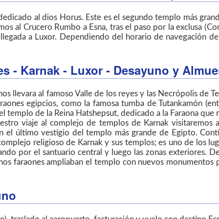
dedicado al dios Horus. Este es el segundo templo más gran
mos al Crucero Rumbo a Esna, tras el paso por la exclusa (Co
llegada a Luxor. Dependiendo del horario de navegación del b
yes - Karnak - Luxor
- Desayuno y Almue
s llevara al famoso Valle de los reyes y las Necrópolis de T
araones egipcios, como la famosa tumba de Tutankamón (entr
el templo de la Reina Hatshepsut, dedicado a la Faraona que
estro viaje al complejo de templos de Karnak visitaremos
n el último vestigio del templo más grande de Egipto. Cont
l complejo religioso de Karnak y sus templos; es uno de los lu
ndo por el santuario central y luego las zonas exteriores. 
chos faraones ampliaban el templo con nuevos monumentos par
uno