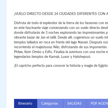
¡VUELO DIRECTO DESDE 24 CIUDADES DIFERENTES CON A
Disfruta de todo el esplendor de la tierra de los faraones con 
en este fascinante viaje comenzando con un vuelo directo desde
donde disfrutarás de 3 noches explorando las impresionantes pi
vibrante bazar de Jan el-Jalili. Desde allí, cogeremos un vuelo
templos tallados en roca en frente del lago Nasser. Después 
recorriendo el majestuoso Nilo, disfrutando de sus imponentes
Philae, Kom Ombo y Edfu. Finaliza la aventura con una noche en 
legendarios templos de Karnak, Luxor y Hatshepsut.
¡El capricho perfecto para conocer la historia y magia de Egipto
Itinerario
Categorías
SALIDAS
PDF AGEN