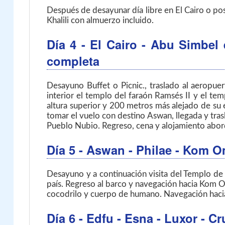
Después de desayunar día libre en El Cairo o pos
Khalili con almuerzo incluido.
Día 4
- El Cairo - Abu Simbel
completa
Desayuno Buffet o Picnic., traslado al aeropue
interior el templo del faraón Ramsés II y el t
altura superior y 200 metros más alejado de su 
tomar el vuelo con destino Aswan, llegada y trasl
Pueblo Nubio. Regreso, cena y alojamiento abor
Día 5
- Aswan - Philae - Kom O
Desayuno y a continuación visita del Templo de 
país. Regreso al barco y navegación hacia Kom O
cocodrilo y cuerpo de humano. Navegación haci
Día 6
- Edfu - Esna - Luxor
- Cr