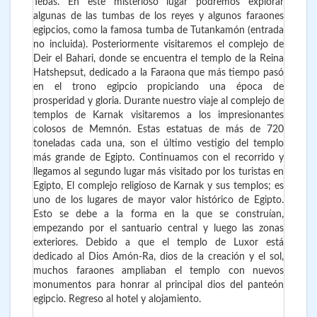
Tebas. En este misterioso lugar podremos explorar
algunas de las tumbas de los reyes y algunos faraones
egipcios, como la famosa tumba de Tutankamón (entrada
no incluida). Posteriormente visitaremos el complejo de
Deir el Bahari, donde se encuentra el templo de la Reina
Hatshepsut, dedicado a la Faraona que más tiempo pasó
en el trono egipcio propiciando una época de
prosperidad y gloria. Durante nuestro viaje al complejo de
templos de Karnak visitaremos a los impresionantes
colosos de Memnón. Estas estatuas de más de 720
toneladas cada una, son el último vestigio del templo
más grande de Egipto. Continuamos con el recorrido y
llegamos al segundo lugar más visitado por los turistas en
Egipto, El complejo religioso de Karnak y sus templos; es
uno de los lugares de mayor valor histórico de Egipto.
Esto se debe a la forma en la que se construían,
empezando por el santuario central y luego las zonas
exteriores. Debido a que el templo de Luxor está
dedicado al Dios Amón-Ra, dios de la creación y el sol,
muchos faraones ampliaban el templo con nuevos
monumentos para honrar al principal dios del panteón
egipcio. Regreso al hotel y alojamiento.