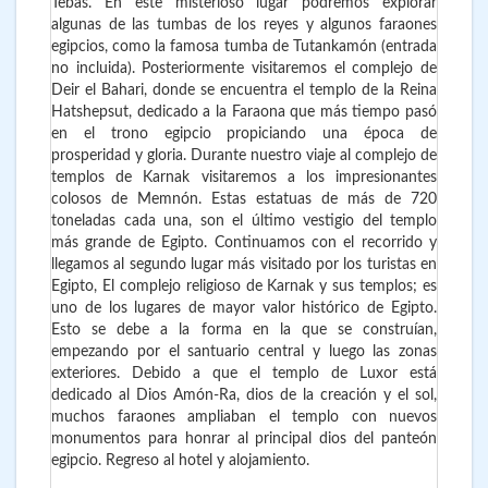
Tebas. En este misterioso lugar podremos explorar
algunas de las tumbas de los reyes y algunos faraones
egipcios, como la famosa tumba de Tutankamón (entrada
no incluida). Posteriormente visitaremos el complejo de
Deir el Bahari, donde se encuentra el templo de la Reina
Hatshepsut, dedicado a la Faraona que más tiempo pasó
en el trono egipcio propiciando una época de
prosperidad y gloria. Durante nuestro viaje al complejo de
templos de Karnak visitaremos a los impresionantes
colosos de Memnón. Estas estatuas de más de 720
toneladas cada una, son el último vestigio del templo
más grande de Egipto. Continuamos con el recorrido y
llegamos al segundo lugar más visitado por los turistas en
Egipto, El complejo religioso de Karnak y sus templos; es
uno de los lugares de mayor valor histórico de Egipto.
Esto se debe a la forma en la que se construían,
empezando por el santuario central y luego las zonas
exteriores. Debido a que el templo de Luxor está
dedicado al Dios Amón-Ra, dios de la creación y el sol,
muchos faraones ampliaban el templo con nuevos
monumentos para honrar al principal dios del panteón
egipcio. Regreso al hotel y alojamiento.