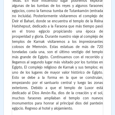
Tebas. En este misterioso lugar podremos explorar
algunas de las tumbas de los reyes y algunos faraones
egipcios, como la famosa tumba de Tutankamón (entrada
no incluida). Posteriormente visitaremos el complejo de
Deir el Bahari, donde se encuentra el templo de la Reina
Hatshepsut, dedicado a la Faraona que más tiempo pasó
en el trono egipcio propiciando una época de
prosperidad y gloria. Durante nuestro viaje al complejo de
templos de Karnak visitaremos a los impresionantes
colosos de Memnón. Estas estatuas de más de 720
toneladas cada una, son el último vestigio del templo
más grande de Egipto. Continuamos con el recorrido y
llegamos al segundo lugar más visitado por los turistas en
Egipto, El complejo religioso de Karnak y sus templos; es
uno de los lugares de mayor valor histórico de Egipto.
Esto se debe a la forma en la que se construían,
empezando por el santuario central y luego las zonas
exteriores. Debido a que el templo de Luxor está
dedicado al Dios Amón-Ra, dios de la creación y el sol,
muchos faraones ampliaban el templo con nuevos
monumentos para honrar al principal dios del panteón
egipcio. Regreso al hotel y alojamiento.