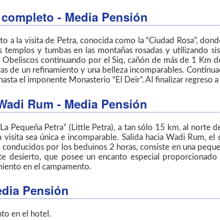
a completo - Media Pensión
to a la visita de Petra, conocida como la “Ciudad Rosa”, don
es templos y tumbas en las montañas rosadas y utilizando s
 Obeliscos continuando por el Siq, cañón de más de 1 Km de 
 de un refinamiento y una belleza incomparables. Continuació
asta el imponente Monasterio “El Deir”. Al finalizar regreso a
- Wadi Rum
- Media Pensión
a Pequeña Petra” (Little Petra), a tan sólo 15 km. al norte 
a visita sea única e incomparable. Salida hacia Wadi Rum, el
onducidos por los beduinos 2 horas, consiste en una pequeña
e desierto, que posee un encanto especial proporcionado p
miento en el campamento.
edia Pensión
o en el hotel.