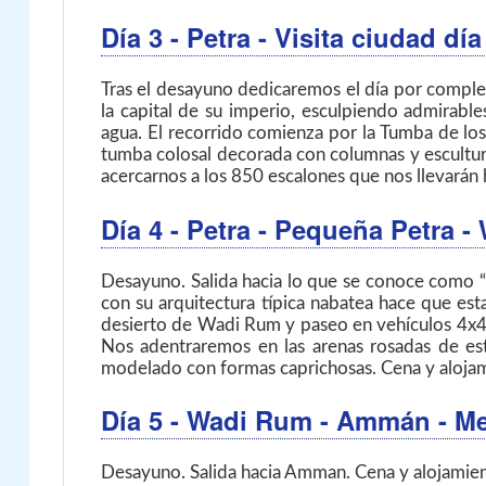
Día 3
- Petra
- Visita ciudad dí
Tras el desayuno dedicaremos el día por comple
la capital de su imperio, esculpiendo admirabl
agua. El recorrido comienza por la Tumba de los
tumba colosal decorada con columnas y esculturas
acercarnos a los 850 escalones que nos llevarán h
Día 4
- Petra - Pequeña Petra 
Desayuno. Salida hacia lo que se conoce como “L
con su arquitectura típica nabatea hace que est
desierto de Wadi Rum y paseo en vehículos 4x4 c
Nos adentraremos en las arenas rosadas de est
modelado con formas caprichosas. Cena y aloja
Día 5
- Wadi Rum - Ammán
- M
Desayuno. Salida hacia Amman. Cena y alojamient