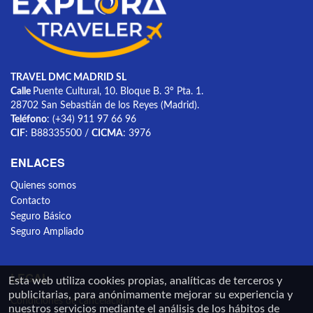
TRAVEL DMC MADRID SL
Calle
Puente Cultural, 10. Bloque B. 3º Pta. 1.
28702 San Sebastián de los Reyes (Madrid).
Teléfono
: (+34) 911 97 66 96
CIF
: B88335500 /
CICMA
: 3976
ENLACES
Quienes somos
Contacto
Seguro Básico
Seguro Ampliado
LEGAL
Esta web utiliza cookies propias, analíticas de terceros y
publicitarias, para anónimamente mejorar su experiencia y
Condiciones de cancelación
nuestros servicios mediante el análisis de los hábitos de