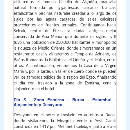
visitaremos el famoso Castillo de Algodón, maravilla
natural formada por gigantescas cascadas blancas,
estalactitas y piscinas naturales creadas a lo largo de los
siglos por las aguas cargadas de sales calcáreas
procedentes de fuentes termales. Continuamos hacia
Selçuk, centro de Éfeso, la ciudad antigua mejor
conservada de Asia Menor, que durante los siglos I y II
tuvo una población de 250.000 habitantes y monopolizó
la riqueza de Medio Oriente, donde almorzaremos en un
restaurante local y visitaremos el Templo de Adriano, los
Baños Romanos, la Biblioteca, el Odeón y el Teatro, entre
otros. A continuación, visitaremos la Casa de la Virgen
María y, por la tarde, un taller de cuero donde se pueden
ver los famosos tejidos de la región del Egeo, finalizando
el día con traslado a la zona de Esmirna, cena y
alojamiento en el hotel.
Día 5
- Zona Esmirna - Bursa - Estambul
-
Alojamiento y Desayuno
Desayuno en el hotel y traslado en autobús a Bursa,
donde visitaremos la Mezquita Verde o Yesil Camii,
construida en 1419 por Mehmet I Çelebi, y junto a ella el