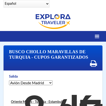
Identifícate
BUSCO CHOLLO MARAVILLAS DE
DESTINOS
TURQUIA - CUPOS GARANTIZADOS
Contacto
OFERTAS SENIORS
Salida
EGIPTO LEGENDARIO
EGIPTO LUXURY
VUELOS 25 CIUDADES
Oriente Medio - Turquia
- Estambul
VUELOS A SHARM