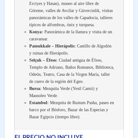
Erciyes y Hasan), museo al aire libre de
Göreme, valles de Avcilar y Güvercinlik, visitas
panorámicas de los valles de Capadocia, talleres
típicos de alfombras, ónix y turquesa.
Konya:
Panorámica de la llanura y visita de un
caravansar.
Pamukkale – Hierápolis:
Castillo de Algodón
y ruinas de Hierápolis.
Selçuk – Éfeso:
Ciudad antigua de Éfeso,
Templo de Adriano, Baños Romanos, Biblioteca,
Odeón, Teatro, Casa de la Virgen María, taller
de cuero de la región del Egeo.
Bursa:
Mezquita Verde (Yesil Camii) y
Mausoleo Verde.
Estambul:
Mezquita de Rustum Pasha, paseo en
barco por el Bósforo, Bazar de las Especias y
Bazar Egipcio (tiempo libre).
EL PRECIO NO INCLUYE