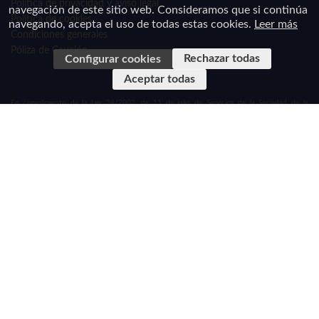
Política de privacidad y aviso legal
navegación de este sitio web. Consideramos que si continúa
Política de cookies
navegando, acepta el uso de todas estas cookies.
Leer más
Condiciones generales
Póliza de Caución
Rechazar todas
Configurar cookies
Aceptar todas
En cumplimiento de la Ley 34/2002, de 11 de julio de Servicios de la Sociedad de la
Información y de Comercio Electrónico de España y el Real Decreto-Ley 23/2018, de 21 de
diciembre, de transposición de directivas en materia
de marcas, transporte ferroviario y viajes combinados y de servicios de viaje vinculados le