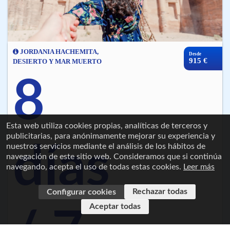
JORDANIA HACHEMITA,
Desde
915 €
DESIERTO Y MAR MUERTO
8
Esta web utiliza cookies propias, analíticas de terceros y
publicitarias, para anónimamente mejorar su experiencia y
días
nuestros servicios mediante el análisis de los hábitos de
navegación de este sitio web. Consideramos que si continúa
navegando, acepta el uso de todas estas cookies.
Leer más
Rechazar todas
Configurar cookies
Aceptar todas