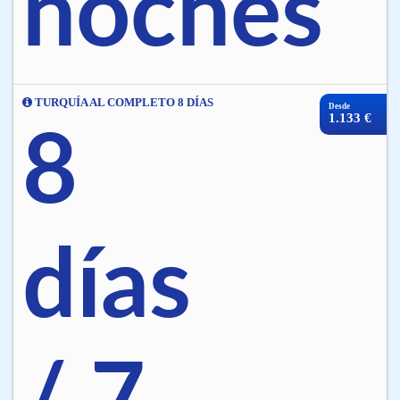
noches
TURQUÍA AL COMPLETO 8 DÍAS
Desde
1.133 €
8
días