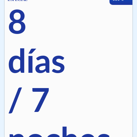
8
días
/ 7