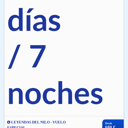
días
/ 7
noches
LEYENDAS DEL NILO - VUELO
Desde
680 €
ESPECIAL