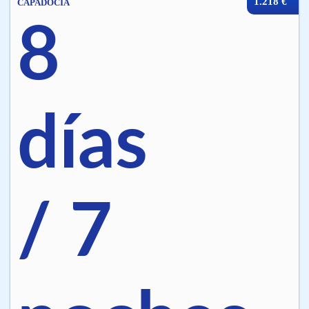
1.218 €
CAPADOCIA
8
días
/ 7