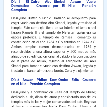
Día 4
- El Cairo - Abu Simbel - Aswan
- Vuelo
Doméstico - Crucero por El Nilo - Pensión
Completa
Desayuno Buffet o Picnic. Traslado al aeropuerto para
coger vuelo con destino Abu Simbel, llegada y traslado al
templo. Este complejo tiene en su interior el templo del
faraón Ramsés II y el templo de Nefertari quien era su
esposa preferida. El templo de Ramsés II comenzó su
construcción en el año 1264 a.C y terminó en 1244 a.C.
Ambos templos fueron desmantelados en 1964 y
reconstruidos a una altura superior y 200 metros más
alejado de su edificación original debido a la construcción
de la presa de Asuán, regreso al aeropuerto de Abu
Simbel para tomar el vuelo con destino Aswan, llegada y
traslado al barco, almuerzo a bordo. Cena y alojamiento.
Día 5
- Aswan - Philae - Kom Ombo - Edfu - Crucero
en el Nilo - Pensión Completa
Desayuno y a continuación visita del Templo de Philae;
dedicado a Isis, diosa del amor y considerado uno de los
templos más bellos y mejor conservados del país. Regreso
al barco y navegación hacia Kom Ombo. Llegada al