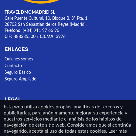
TRAVEL DMC MADRID SL
Calle
Puente Cultural, 10. Bloque B. 3º Pta. 1.
28702 San Sebastián de los Reyes (Madrid).
Teléfono
: (+34) 911 97 66 96
CIF
: B88335500 /
CICMA
: 3976
ENLACES
Quienes somos
Contacto
Seguro Básico
Seguro Ampliado
LEGAL
Esta web utiliza cookies propias, analíticas de terceros y
Condiciones de cancelación
publicitarias, para anónimamente mejorar su experiencia y
Política de privacidad y aviso legal
nuestros servicios mediante el análisis de los hábitos de
Política de cookies
navegación de este sitio web. Consideramos que si continúa
Condiciones generales
navegando, acepta el uso de todas estas cookies.
Leer más