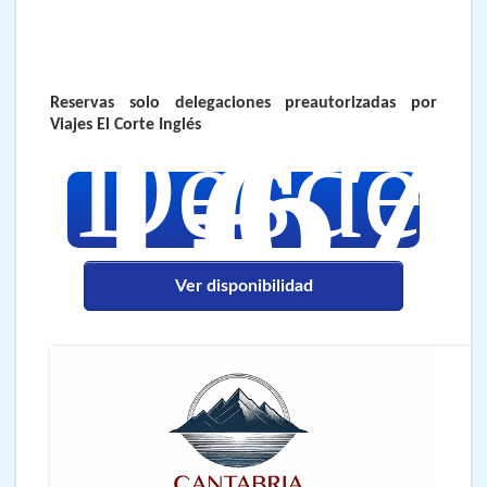
Reservas solo delegaciones preautorizadas por
1.67
Desde
€
Viajes El Corte Inglés
Ver disponibilidad