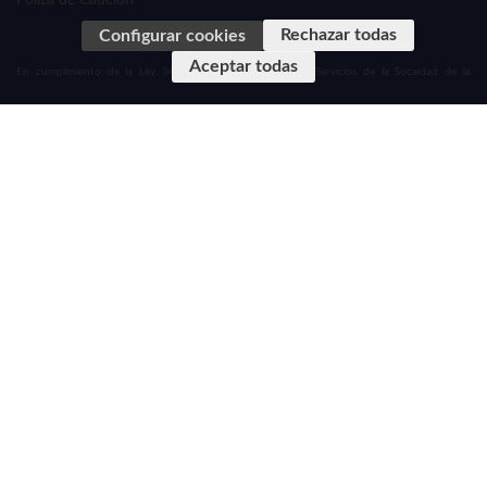
Póliza de Caución
Rechazar todas
Configurar cookies
Aceptar todas
En cumplimiento de la Ley 34/2002, de 11 de julio de Servicios de la Sociedad de la
Información y de Comercio Electrónico de España y el Real Decreto-Ley 23/2018, de 21 de
diciembre, de transposición de directivas en materia
de marcas, transporte ferroviario y viajes combinados y de servicios de viaje vinculados le
informamos que esta página Web, con dominio https://www.exploratraveler.es/ es propiedad
de TRAVEL DMC, SL . con CICMA 3976, inscrita en el Registro Mercantil de Madrid Tomo