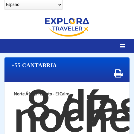
Identifícate
+55 CANTABRIA
DESTINOS
Contacto
8 día
OFERTAS SENIORS
/ 7
Norte África - Egipto
- El Cairo
noche
EGIPTO LEGENDARIO
EGIPTO LUXURY
VUELOS 25 CIUDADES
VUELOS A SHARM