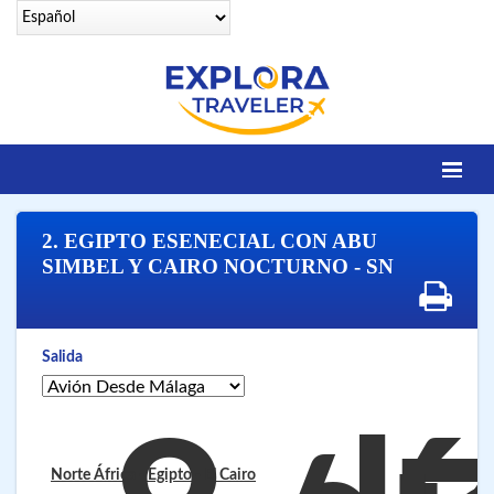
Identifícate
2. EGIPTO ESENECIAL CON ABU
DESTINOS
SIMBEL Y CAIRO NOCTURNO - SN
Contacto
OFERTAS SENIORS
Salida
EGIPTO LEGENDARIO
EGIPTO LUXURY
VUELOS 25 CIUDADES
Norte África - Egipto
- El Cairo
VUELOS A SHARM