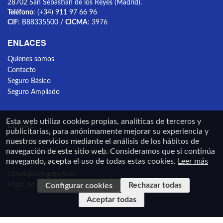
28702 San Sebastián de los Reyes (Madrid).
Teléfono
: (+34) 911 97 66 96
CIF
: B88335500 /
CICMA
: 3976
ENLACES
Quienes somos
Contacto
Seguro Básico
Seguro Ampliado
Esta web utiliza cookies propias, analíticas de terceros y
LEGAL
publicitarias, para anónimamente mejorar su experiencia y
nuestros servicios mediante el análisis de los hábitos de
Condiciones de cancelación
navegación de este sitio web. Consideramos que si continúa
Política de privacidad y aviso legal
navegando, acepta el uso de todas estas cookies.
Leer más
Política de cookies
Condiciones generales
Rechazar todas
Configurar cookies
Póliza de Caución
Aceptar todas