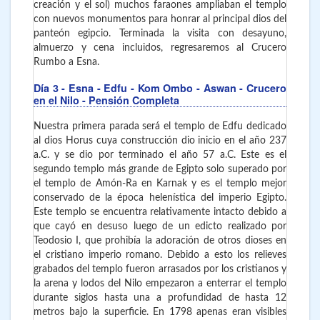
creación y el sol) muchos faraones ampliaban el templo
con nuevos monumentos para honrar al principal dios del
panteón egipcio. Terminada la visita con desayuno,
almuerzo y cena incluidos, regresaremos al Crucero
Rumbo a Esna.
Día 3
- Esna - Edfu - Kom Ombo - Aswan
- Crucero
en el Nilo - Pensión Completa
Nuestra primera parada será el templo de Edfu dedicado
al dios Horus cuya construcción dio inicio en el año 237
a.C. y se dio por terminado el año 57 a.C. Este es el
segundo templo más grande de Egipto solo superado por
el templo de Amón-Ra en Karnak y es el templo mejor
conservado de la época helenística del imperio Egipto.
Este templo se encuentra relativamente intacto debido a
que cayó en desuso luego de un edicto realizado por
Teodosio I, que prohibía la adoración de otros dioses en
el cristiano imperio romano. Debido a esto los relieves
grabados del templo fueron arrasados por los cristianos y
la arena y lodos del Nilo empezaron a enterrar el templo
durante siglos hasta una a profundidad de hasta 12
metros bajo la superficie. En 1798 apenas eran visibles