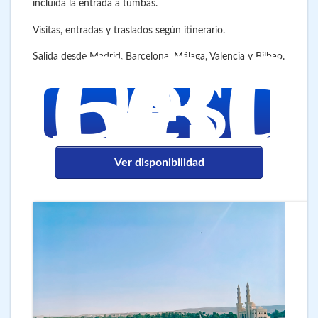
incluida la entrada a tumbas.
680
Visitas, entradas y traslados según itinerario.
€
Desd
Salida desde Madrid, Barcelona, Málaga, Valencia y Bilbao.
Ver disponibilidad