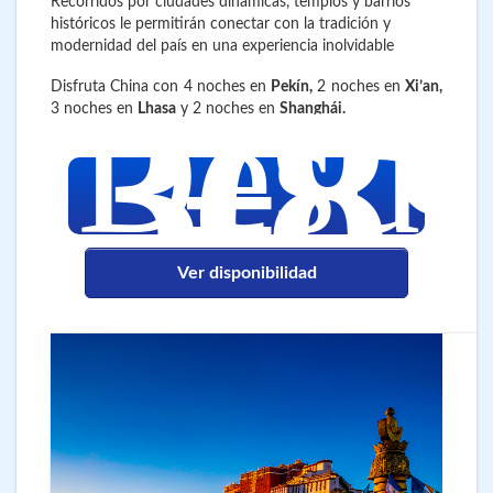
Recorridos por ciudades dinámicas, templos y barrios
históricos le permitirán conectar con la tradición y
modernidad del país en una experiencia inolvidable
3.8
€
Disfruta China con 4 noches en
Pekín,
2 noches en
Xi’an,
Desd
3 noches en
Lhasa
y 2 noches en
Shanghái.
Ver disponibilidad