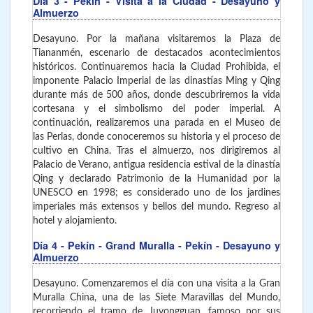
Día 3
- Pekín
- Visita a la Ciudad - Desayuno y
Almuerzo
Desayuno. Por la mañana visitaremos la Plaza de
Tiananmén, escenario de destacados acontecimientos
históricos. Continuaremos hacia la Ciudad Prohibida, el
imponente Palacio Imperial de las dinastías Ming y Qing
durante más de 500 años, donde descubriremos la vida
cortesana y el simbolismo del poder imperial. A
continuación, realizaremos una parada en el Museo de
las Perlas, donde conoceremos su historia y el proceso de
cultivo en China. Tras el almuerzo, nos dirigiremos al
Palacio de Verano, antigua residencia estival de la dinastía
Qing y declarado Patrimonio de la Humanidad por la
UNESCO en 1998; es considerado uno de los jardines
imperiales más extensos y bellos del mundo. Regreso al
hotel y alojamiento.
Día 4
- Pekín - Grand Muralla - Pekín - Desayuno y
Almuerzo
Desayuno. Comenzaremos el día con una visita a la Gran
Muralla China, una de las Siete Maravillas del Mundo,
recorriendo el tramo de Juyongguan, famoso por sus