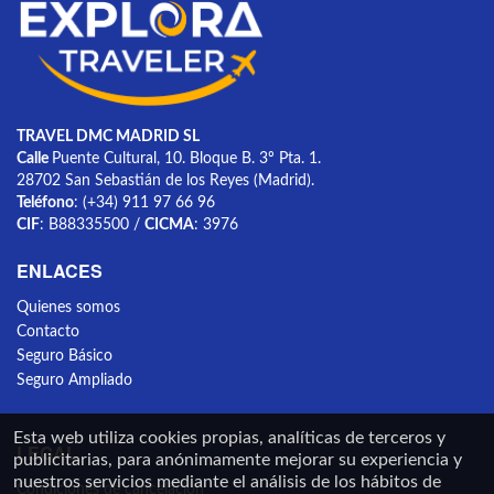
TRAVEL DMC MADRID SL
Calle
Puente Cultural, 10. Bloque B. 3º Pta. 1.
28702 San Sebastián de los Reyes (Madrid).
Teléfono
: (+34) 911 97 66 96
CIF
: B88335500 /
CICMA
: 3976
ENLACES
Quienes somos
Contacto
Seguro Básico
Seguro Ampliado
Esta web utiliza cookies propias, analíticas de terceros y
LEGAL
publicitarias, para anónimamente mejorar su experiencia y
nuestros servicios mediante el análisis de los hábitos de
Condiciones de cancelación