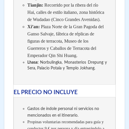
Tianjin:
Recorrido por la ribera del río
Hai, calles de estilo italiano, zona histórica
de Wudadao (Cinco Grandes Avenidas).
Xi’an:
Plaza Norte de la Gran Pagoda del
Ganso Salvaje, fábrica de réplicas de
figuras de terracota, Museo de los
Guerreros y Caballos de Terracota del
Emperador Qin Shi Huang.
Lhasa:
Norbulingka, Monasterios Drepung y
Sera, Palacio Potala y Templo Jokhang.
EL PRECIO NO INCLUYE
Gastos de índole personal ni servicios no
mencionados en el itinerario.
Propinas voluntarias recomendadas para guía y
conductor 9 € por persona y día entregándolo a