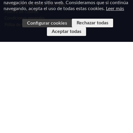
navegación de este sitio web. Consideramos que si continúa
Política de privacidad y aviso legal
navegando, acepta el uso de todas estas cookies.
Leer más
Política de cookies
Condiciones generales
Rechazar todas
Configurar cookies
Póliza de Caución
Aceptar todas
En cumplimiento de la Ley 34/2002, de 11 de julio de Servicios de la Sociedad de la
Información y de Comercio Electrónico de España y el Real Decreto-Ley 23/2018, de 21 de
diciembre, de transposición de directivas en materia
de marcas, transporte ferroviario y viajes combinados y de servicios de viaje vinculados le