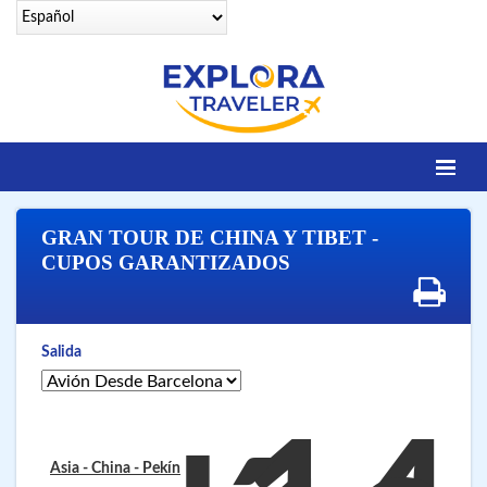
Identifícate
GRAN TOUR DE CHINA Y TIBET -
DESTINOS
CUPOS GARANTIZADOS
Contacto
OFERTAS SENIORS
Salida
EGIPTO LEGENDARIO
EGIPTO LUXURY
VUELOS 25 CIUDADES
Asia - China
- Pekín
VUELOS A SHARM